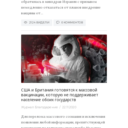
обратилась в минздрав Израиля с призывом
немедленно отказаться от планов внедрение
вакцины от...
2124 ВИДЕЛИ
0 КОММЕНТОВ
2214
0
США и Британия готовятся к массовой
вакцинации, которую не поддерживает
население обоих государств
Журнал Благодарение
22.11.2020
Для перелома массового сознания и исключения
появления любой информации, препятствующей
вакцинации подключены спецслужбы Недавно