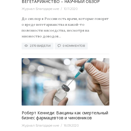
ВЕГЕТАРИАНСТВО – НАУЧНЫЙ ОБЗОР
Журнал Благодарение
10.11.2020
До сих пор в России есть врачи, которые говорят
о вреде вегетарианства и какой-то
полезности мясоедства, несмотря на
множество доводов...
2370 ВИДЕЛИ
0 КОММЕНТОВ
2241
0
Ро­берт Кен­не­ди: Вак­ци­ны как смер­тель­ный
биз­нес фар­ма­цев­тов и чи­нов­ни­ков
Журнал Благодарение
16.09.2020