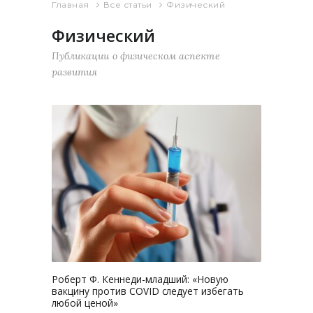
Главная
Все статьи
Физический
Физический
Публикации о физическом аспекте
развития
2286
0
Роберт Ф. Кеннеди-младший: «Новую
вакцину против COVID следует избегать
любой ценой»