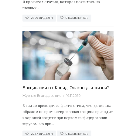
Я прочитал статью, которая появилась на
главных...
2529 ВИДЕЛИ
0 КОММЕНТОВ
2257
0
Вакцинация от Ковид. Опасно для жизни?
Журнал Благодарение
19.11.2020
В видео приводятся факты о том, что должным
образом не протестированная вакцина приводит
к хорошей защите при первом инфицировании
вирусом, но при...
2257 ВИДЕЛИ
0 КОММЕНТОВ