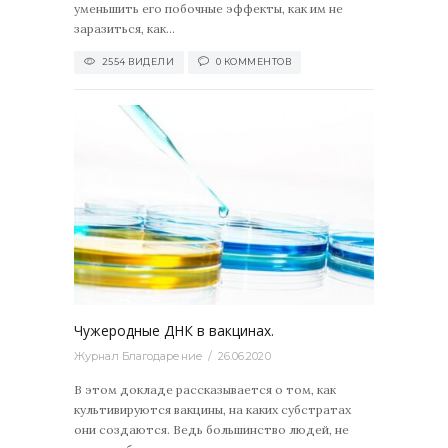
уменьшить его побочные эффекты, как им не
заразиться, как...
2554 ВИДЕЛИ
0 КОММЕНТОВ
1973
0
Чужеродные ДНК в вакцинах.
Журнал Благодарение
26.06.2020
В этом докладе рассказывается о том, как
культивируются вакцины, на каких субстратах
они создаются. Ведь большинство людей, не