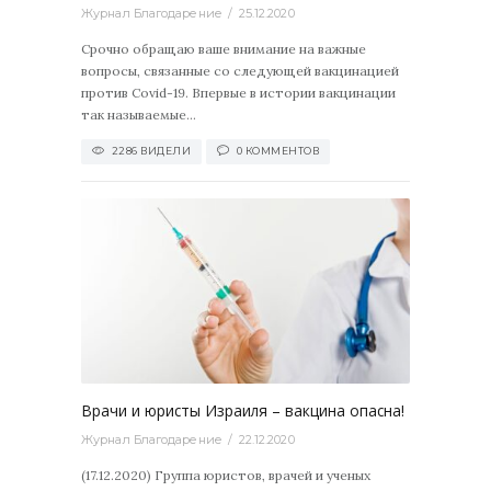
Журнал Благодарение
25.12.2020
Срочно обращаю ваше внимание на важные
вопросы, связанные со следующей вакцинацией
против Covid-19. Впервые в истории вакцинации
так называемые...
2286 ВИДЕЛИ
0 КОММЕНТОВ
2124
0
Врачи и юристы Израиля – вакцина опасна!
Журнал Благодарение
22.12.2020
(17.12.2020) Группа юристов, врачей и ученых