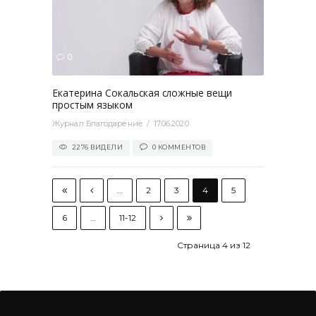
2276
0
Екатерина Сокальская сложные вещи
простым языком
Журнал Благодарение
17.06.2020
2276 ВИДЕЛИ
0 КОММЕНТОВ
…
2
3
4
5
6
…
11-12
Страница 4 из 12