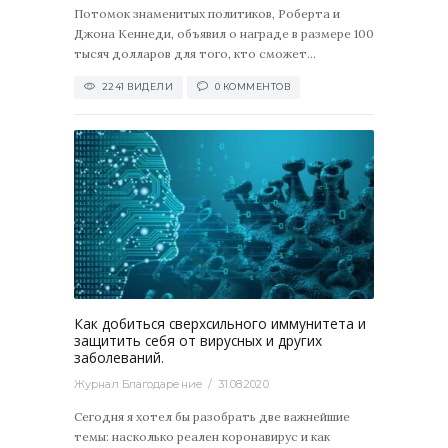
По­то­мок зна­ме­ни­тых по­ли­ти­ков, Ро­бер­та и
Джона Кен­не­ди, объ­явил о на­гра­де в раз­ме­ре 100
тысяч дол­ла­ров для того, кто смо­жет...
2241 ВИДЕЛИ
0 КОММЕНТОВ
4
0
Как добиться сверхсильного иммунитета и
защитить себя от вирусных и других
заболеваний.
Журнал Благодарение
31.08.2020
Сегодня я хотел бы разобрать две важнейшие
темы: насколько реален коронавирус и как