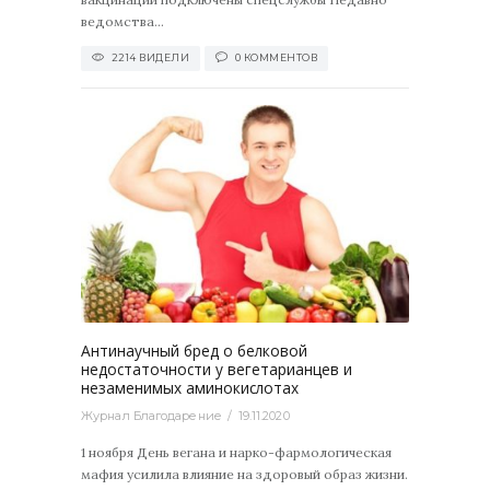
ведомства...
2214 ВИДЕЛИ
0 КОММЕНТОВ
2529
0
Антинаучный бред о белковой
недостаточности у вегетарианцев и
незаменимых аминокислотах
Журнал Благодарение
19.11.2020
1 ноября День вегана и нарко-фармологическая
мафия усилила влияние на здоровый образ жизни.