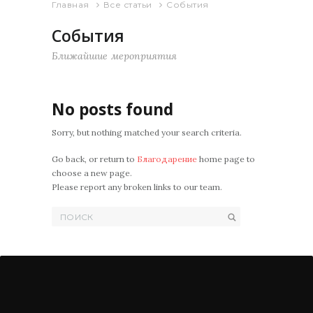
Главная
Все статьи
События
События
Ближайшие мероприятия
No posts found
Sorry, but nothing matched your search criteria.
Go back, or return to
Благодарение
home page to
choose a new page.
Please report any broken links to our team.