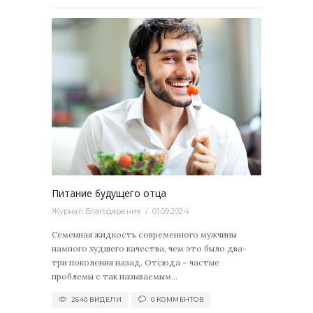
2640
0
Питание будущего отца
Журнал Благодарение
01.09.2024
Семенная жидкость современного мужчины
намного худшего качества, чем это было два-
три поколения назад. Отсюда – частые
проблемы с так называемым...
2640 ВИДЕЛИ
0 КОММЕНТОВ