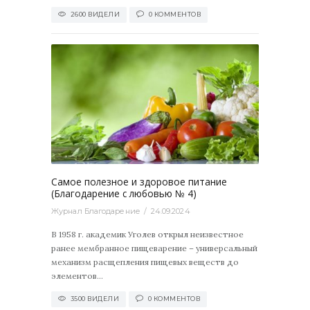
2600 ВИДЕЛИ
0 КОММЕНТОВ
3500
0
Самое полезное и здоровое питание
(Благодарение с любовью № 4)
Журнал Благодарение
24.09.2024
В 1958 г. академик Уголев открыл неизвестное
ранее мембранное пищеварение – универсальный
механизм расщепления пищевых веществ до
элементов...
3500 ВИДЕЛИ
0 КОММЕНТОВ