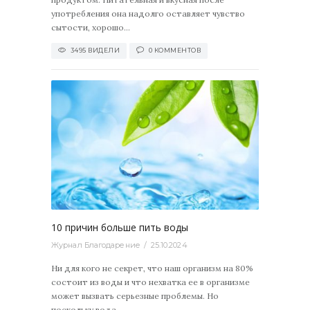
употребления она надолго оставляет чувство
сытости, хорошо...
3495 ВИДЕЛИ
0 КОММЕНТОВ
2618
0
10 причин больше пить воды
Журнал Благодарение
25.10.2024
Ни для кого не секрет, что наш организм на 80%
состоит из воды и что нехватка ее в организме
может вызвать серьезные проблемы. Но
поскольку вода...