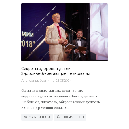
2385
0
Секреты здоровья детей.
Здоровьесберегающие технологии
Александр Усанин
25.05.2024
Один из наших главных внештатных
корреспондентов журнала «Благодарение с
Любовью», писатель, общественный деятель,
Александр Усанин создал...
2385 ВИДЕЛИ
0 КОММЕНТОВ