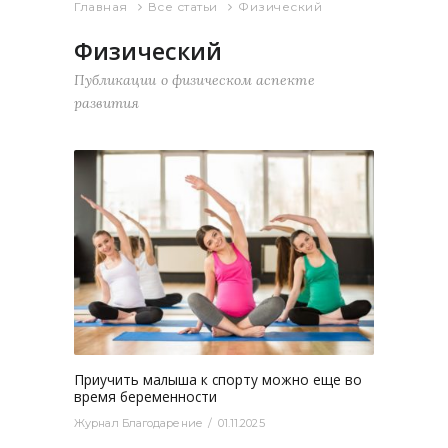
Главная
Все статьи
Физический
Физический
Публикации о физическом аспекте
развития
2696
0
Приучить малыша к спорту можно еще во
время беременности
Журнал Благодарение
01.11.2025