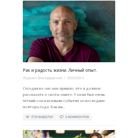
1729
0
Рак и радость жизни. Личный опыт.
Журнал Благодарение
25.03.2024
Сегодня во сне мне пришло, что я должен
рассказать о своём опыте. У меня был очень
чёткий сон и всплыли события за последние
полтора года. Как вы...
1729 ВИДЕЛИ
0 КОММЕНТОВ