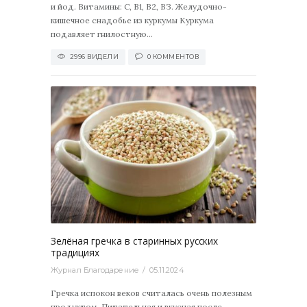
и йод. Витамины: С, В1, В2, ВЗ. Желудочно-
кишечное снадобье из куркумы Куркума
подавляет гнилостную...
2996 ВИДЕЛИ
0 КОММЕНТОВ
3495
0
Зелёная гречка в старинных русских
традициях
Журнал Благодарение
05.11.2024
Гречка испокон веков считалась очень полезным
продуктом. Питательная и вкусная после