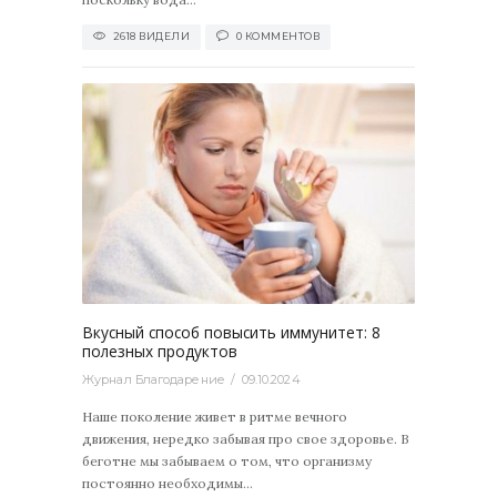
2618 ВИДЕЛИ
0 КОММЕНТОВ
2600
0
Вкусный способ повысить иммунитет: 8
полезных продуктов
Журнал Благодарение
09.10.2024
Наше поколение живет в ритме вечного
движения, нередко забывая про свое здоровье. В
беготне мы забываем о том, что организму
постоянно необходимы...