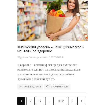
2045
0
Физический уровень – наше физическое и
ментальное здоровье
Журнал Благодарение
17.03.2024
Здоровье – важный фактор для духовного
развития. Если нет здоровья, наслаждаться
материальным миром и делать успехи в
духовном развитии будет...
2045 ВИДЕЛИ
0 КОММЕНТОВ
1
2
3
…
11-12