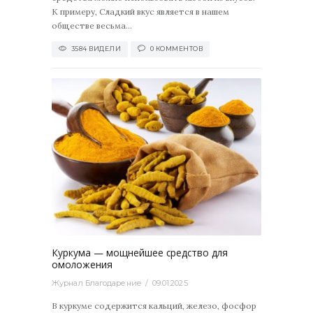
К примеру, Сладкий вкус является в нашем
обществе весьма...
3584 ВИДЕЛИ
0 КОММЕНТОВ
2996
0
Куркума — мощнейшее средство для
омоложения
Журнал Благодарение
09.01.2025
В куркуме содержится кальций, железо, фосфор