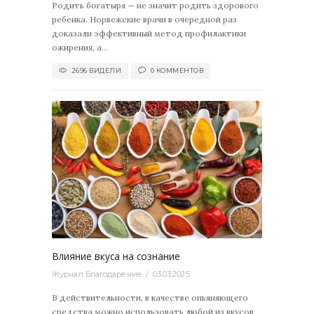
Родить богатыря — не значит родить здорового
ребенка. Норвежские врачи в очередной раз
доказали эффективный метод профилактики
ожирения, а...
2696 ВИДЕЛИ
0 КОММЕНТОВ
3584
0
Влияние вкуса на сознание
Журнал Благодарение
03.03.2025
В действительности, в качестве опьяняющего
средства можно использовать любой из вкусов.