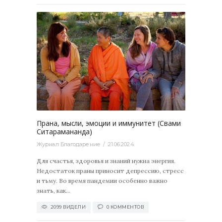
2099
0
Прана, мысли, эмоции и иммунитет (Свами
Ситарамананда)
Журнал Благодарение
21.06.2024
Для счастья, здоровья и знаний нужна энергия.
Недостаток праны приносит депрессию, стресс
и тьму. Во время пандемии особенно важно
знать, как...
2099 ВИДЕЛИ
0 КОММЕНТОВ