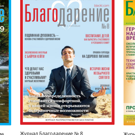
0
6094
0
Журнал
Журнал Благодарение № 8
ие
Журн