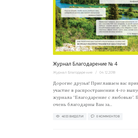
3899
Журнал
4033
0
рнал
Журнал Благодарение № 4
Журнал Благодарение
04.12.2018
Дорогие друзья! Приглашаем вас при
участие в распространении 4-го выпу
журнала “Благодарение с любовью”. 
очень благодарны Вам за...
4033 ВИДЕЛИ
0 КОММЕНТОВ