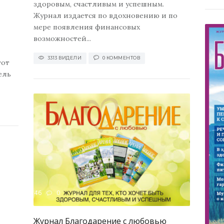
здоровым, счастливым и успешным.
Журнал издается по вдохновению и по
мере появления финансовых
возможностей...
3313 ВИДЕЛИ
0 КОММЕНТОВ
тот
ель
11146
0
и
Журнал Благодарение с любовью