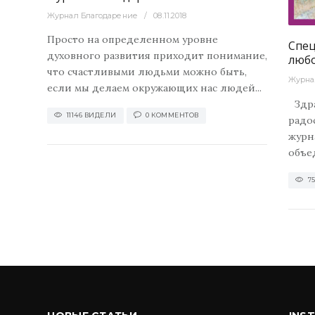
7552
0
Журнал
Журнал Благодарение
08.11.2018
Просто на определенном уровне
Спец
духовного развития приходит понимание,
люб
что счастливыми людьми можно быть,
Журна
если мы делаем окружающих нас людей...
Здра
11146 ВИДЕЛИ
0 КОММЕНТОВ
радо
журн
объед
7