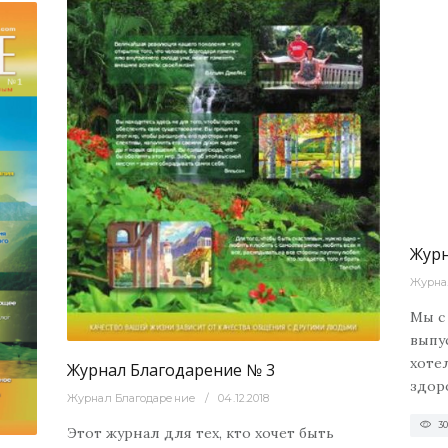
3039
0
Журнал
Журн
Журна
0
Мы с
выпу
хоте
Журнал Благодарение № 3
здор
Журнал Благодарение
04.12.2018
3
Этот журнал для тех, кто хочет быть