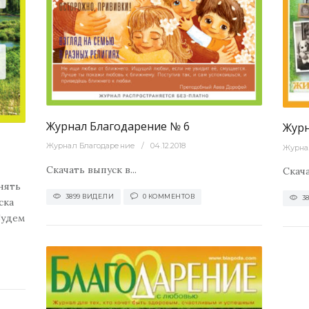
0
3803
0
Журнал
Журнал Благодарение № 6
Журн
Журнал Благодарение
04.12.2018
Журна
Скачать выпуск в...
Скача
нять
3899 ВИДЕЛИ
0 КОММЕНТОВ
3
ска
Будем