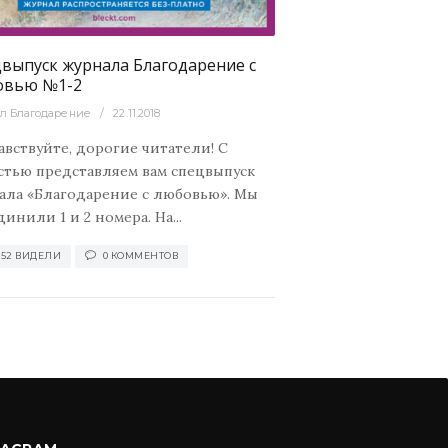
выпуск журнала Благодарение с
овью №1-2
л Благодарение
22.11.2018
вствуйте, дорогие читатели! С
стью представляем вам спецвыпуск
ала «Благодарение с любовью». Мы
инили 1 и 2 номера. На...
552 ВИДЕЛИ
0 КОММЕНТОВ