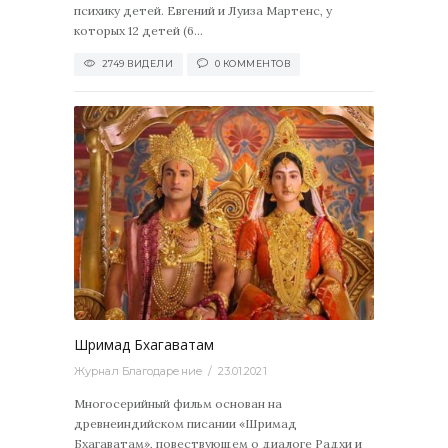
психику детей. Евгений и Луиза Мартенс, у
которых 12 детей (6...
2749 ВИДЕЛИ
0 КОММЕНТОВ
0
Шримад Бхагаватам
Журнал Благодарение
23.01.2021
Многосерийный фильм основан на
древнеиндийском писании «Шримад
Бхагаватам», повествующем о диалоге Радхи и