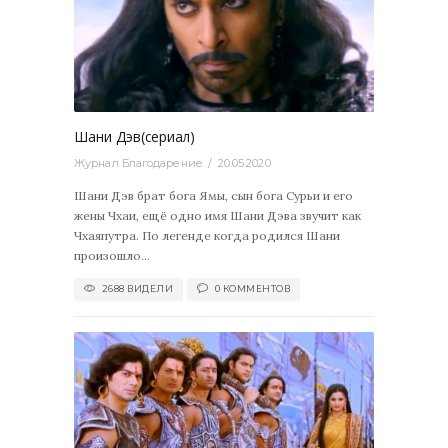
0
Шани Дэв(сериал)
Журнал Благодарение
20.05.2020
Шани Дэв брат бога Ямы, сын бога Сурьи и его
жены Чхаи, ещё одно имя Шани Дэва звучит как
Чхаяпутра. По легенде когда родился Шани
произошло...
2688 ВИДЕЛИ
0 КОММЕНТОВ