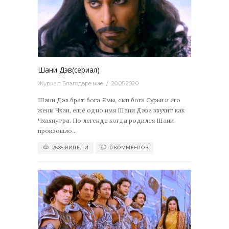
0
Шани Дэв(сериал)
Журнал Благодарение
20.05.2020
Шани Дэв брат бога Ямы, сын бога Сурьи и его
жены Чхаи, ещё одно имя Шани Дэва звучит как
Чхаяпутра. По легенде когда родился Шани
произошло...
2685 ВИДЕЛИ
0 КОММЕНТОВ