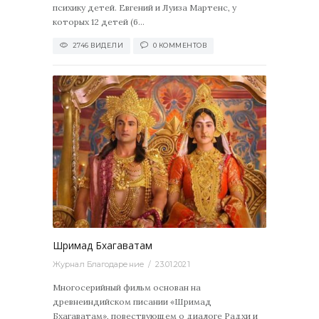
психику детей. Евгений и Луиза Мартенс, у
которых 12 детей (6...
2746 ВИДЕЛИ
0 КОММЕНТОВ
0
Шримад Бхагаватам
Журнал Благодарение
23.01.2021
Многосерийный фильм основан на
древнеиндийском писании «Шримад
Бхагаватам», повествующем о диалоге Радхи и