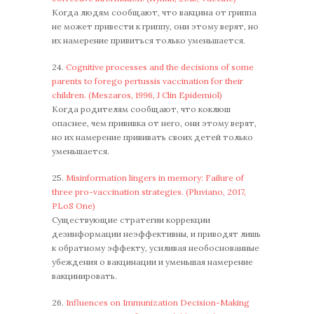
Когда людям сообщают, что вакцина от гриппа
не может привести к гриппу, они этому верят, но
их намерение привиться только уменьшается.
24.
Cognitive processes and the decisions of some
parents to forego pertussis vaccination for their
children. (Meszaros, 1996, J Clin Epidemiol)
Когда родителям сообщают, что коклюш
опаснее, чем прививка от него, они этому верят,
но их намерение прививать своих детей только
уменьшается.
25.
Misinformation lingers in memory: Failure of
three pro-vaccination strategies. (Pluviano, 2017,
PLoS One)
Существующие стратегии коррекции
дезинформации неэффективны, и приводят лишь
к обратному эффекту, усиливая необоснованные
убеждения о вакцинации и уменьшая намерение
вакцинировать.
26.
Influences on Immunization Decision-Making