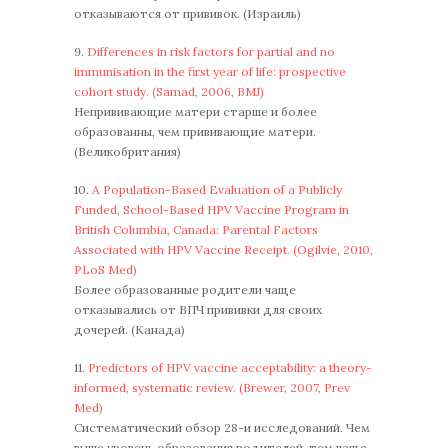
отказываются от прививок. (Израиль)
9.
Differences in risk factors for partial and no
immunisation in the first year of life: prospective
cohort study. (Samad, 2006, BMJ)
Непрививающие матери старше и более
образованны, чем прививающие матери.
(Великобритания)
10.
A Population-Based Evaluation of a Publicly
Funded, School-Based HPV Vaccine Program in
British Columbia, Canada: Parental Factors
Associated with HPV Vaccine Receipt. (Ogilvie, 2010,
PLoS Med)
Более образованные родители чаще
отказывались от ВПЧ прививки для своих
дочерей. (Канада)
11.
Predictors of HPV vaccine acceptability: a theory-
informed, systematic review. (Brewer, 2007, Prev
Med)
Систематический обзор 28-и исследований. Чем
выше уровень образования родителей, тем чаще