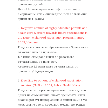
прививает детей.
Детей больше прививают афро- и латино-
американцы, и чем они беднее, тем больше они
прививают. (США)
5.
Negative attitude of highly educated parents and
health care workers towards future vaccinations in
the Dutch childhood vaccination program. (Hak,
2005, Vaccine)
Родители с высшим образованием в 3 раза чаще
отказывались от прививок.
Медицинские работники в 4 раза чаще
отказывались от прививок.
Атеисты в 2.6 раза чаще отказывались от
прививок. (Нидерланды)
6.
Deciding to opt out of childhood vaccination
mandates. (Gullion, 2008, Public Health Nurs)
Родители, которые не прививают своих детей,
ценят научное знание, знают где искать, и как
анализировать информацию о прививках, и в то
же время не очень доверяют медицине. (США)