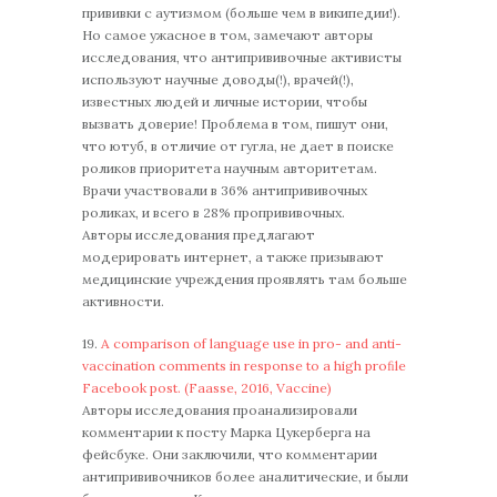
прививки с аутизмом (больше чем в википедии!).
Но самое ужасное в том, замечают авторы
исследования, что антипрививочные активисты
используют научные доводы(!), врачей(!),
известных людей и личные истории, чтобы
вызвать доверие! Проблема в том, пишут они,
что ютуб, в отличие от гугла, не дает в поиске
роликов приоритета научным авторитетам.
Врачи участвовали в 36% антипрививочных
роликах, и всего в 28% пропрививочных.
Авторы исследования предлагают
модерировать интернет, а также призывают
медицинские учреждения проявлять там больше
активности.
19.
A comparison of language use in pro- and anti-
vaccination comments in response to a high proﬁle
Facebook post. (Faasse, 2016, Vaccine)
Авторы исследования проанализировали
комментарии к посту Марка Цукерберга на
фейсбуке. Они заключили, что комментарии
антипрививочников более аналитические, и были