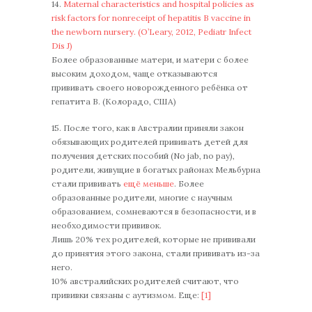
14.
Maternal characteristics and hospital policies as
risk factors for nonreceipt of hepatitis B vaccine in
the newborn nursery. (O’Leary, 2012, Pediatr Infect
Dis J)
Более образованные матери, и матери с более
высоким доходом, чаще отказываются
прививать своего новорожденного ребёнка от
гепатита В. (Колорадо, США)
15. После того, как в Австралии приняли закон
обязывающих родителей прививать детей для
получения детских пособий (No jab, no pay),
родители, живущие в богатых районах Мельбурна
стали прививать
ещё меньше
. Более
образованные родители, многие с научным
образованием, сомневаются в безопасности, и в
необходимости прививок.
Лишь 20% тех родителей, которые не прививали
до принятия этого закона, стали прививать из-за
него.
10% австралийских родителей считают, что
прививки связаны с аутизмом. Еще:
[1]