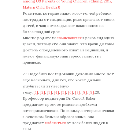
among US Parents of Young Children. (Chung, 2017,
Matern Child Health J)
Родители, которые знают кого-то, чей ребенок
пострадал от вакцинации, реже прививают своих
детей, и чаще откладывают вакцинацию на
более поздний срок.
Многие родители
сомневаются
в рекомендациях
врачей, потому что они знают, что врачи должны
достичь определенного охвата вакцинации, и
имеют финансовую заинтересованность в
прививках.
27. Подобных исследований довольно много, вот
еще несколько, для тех, кто хочет дальше
углубиться в эту весёлую
тему:
[1]
,
[2]
,
[3]
,
[4]
,
[5]
,
[6]
,
[7]
,
[8]
,
[9]
.28.
Профессор педиатрии Dr. Carol J. Baker
предлагает простое решение проблемы
антипрививочников. Поскольку антипрививочники
в основном белые и образованные, она
предлагает
избавиться
от всех белых людей в
США.