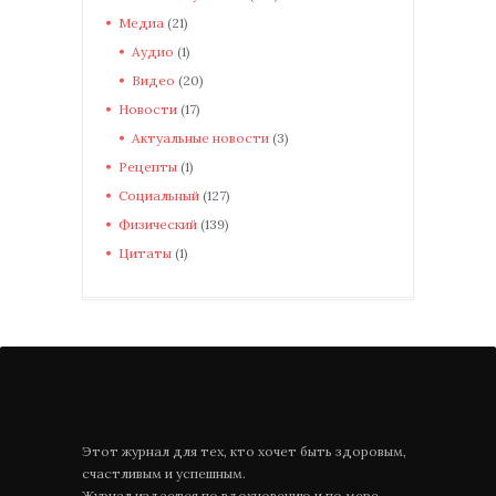
Медиа
(21)
Аудио
(1)
Видео
(20)
Новости
(17)
Актуальные новости
(3)
Рецепты
(1)
Социальный
(127)
Физический
(139)
Цитаты
(1)
Этот журнал для тех, кто хочет быть здоровым,
счастливым и успешным.
Журнал издается по вдохновению и по мере