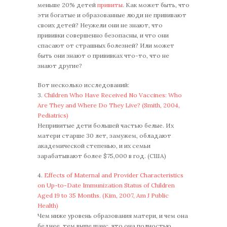
меньше 20% детей
привиты
. Как может быть, что
эти богатые и образованные люди не прививают
своих детей? Неужели они не знают, что
прививки совершенно безопасны, и что они
спасают от страшных болезней? Или может
быть они знают о прививках что-то, что не
знают другие?
Вот несколько исследований:
3.
Children Who Have Received No Vaccines: Who
Are They and Where Do They Live? (Smith, 2004,
Pediatrics)
Непривитые дети большей частью белые. Их
матери старше 30 лет, замужем, обладают
академической степенью, и их семьи
зарабатывают более $75,000 в год. (США)
4.
Effects of Maternal and Provider Characteristics
on Up-to-Date Immunization Status of Children
Aged 19 to 35 Months. (Kim, 2007, Am J Public
Health)
Чем ниже уровень образования матери, и чем она
беднее, тем выше шанс, что она полностью