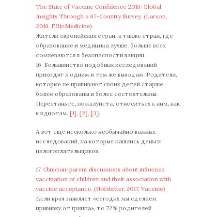
The State of Vaccine Confidence 2016: Global
Insights Through a 67-Country Survey. (Larson,
2016, EBioMedicine)
Жители европейских стран, а также стран, где
образование и медицина лучше, больше всех
сомневаются в безопасности вакцин.
16. Большинство подобных исследований
приходят к одним и тем же выводам. Родители,
которые не прививают своих детей старше,
более образованы и более состоятельны.
Перестаньте, пожалуйста, относиться к ним, как
к идиотам.
[1]
,
[2]
,
[3]
.
А вот еще несколько необычайно важных
исследований, на которые нашлись деньги
налогоплательщиков:
17.
Clinician-parent discussions about inﬂuenza
vaccination of children and their association with
vaccine acceptance. (Hofstetter, 2017, Vaccine)
Если врач заявляет «сегодня мы сделаем
прививку от гриппа», то 72% родителей