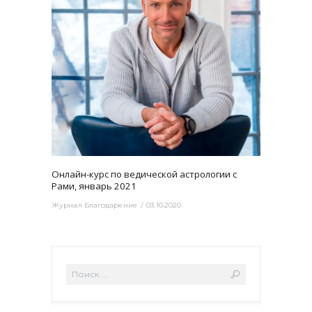
3460
0
Онлайн-курс по ведической астрологии с
Рами, январь 2021
Журнал Благодарение
03.10.2020