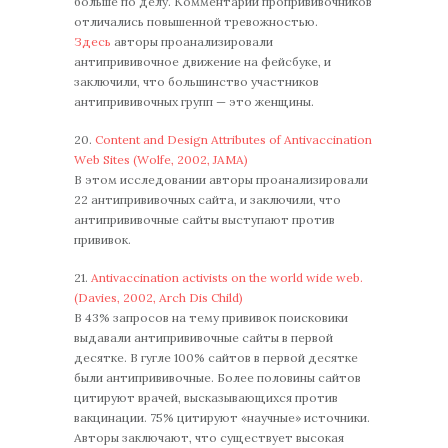
больше по делу. Комментарии пропрививочников
отличались повышенной тревожностью.
Здесь
авторы проанализировали
антипрививочное движение на фейсбуке, и
заключили, что большинство участников
антипрививочных групп — это женщины.
20.
Content and Design Attributes of Antivaccination
Web Sites (Wolfe, 2002, JAMA)
В этом исследовании авторы проанализировали
22 антипрививочных сайта, и заключили, что
антипрививочные сайты выступают против
прививок.
21.
Antivaccination activists on the world wide web.
(Davies, 2002, Arch Dis Child)
В 43% запросов на тему прививок поисковики
выдавали антипрививочные сайты в первой
десятке. В гугле 100% сайтов в первой десятке
были антипрививочные. Более половины сайтов
цитируют врачей, высказывающихся против
вакцинации. 75% цитируют «научные» источники.
Авторы заключают, что существует высокая