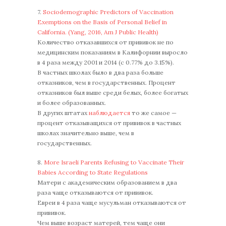
7.
Sociodemographic Predictors of Vaccination
Exemptions on the Basis of Personal Belief in
California. (Yang, 2016, Am J Public Health)
Количество отказавшихся от прививок не по
медицинским показаниям в Калифорнии выросло
в 4 раза между 2001 и 2014 (с 0.77% до 3.15%).
В частных школах было в два раза больше
отказников, чем в государственных. Процент
отказников был выше среди белых, более богатых
и более образованных.
В других штатах
наблюдается
то же самое —
процент отказыващихся от прививок в частных
школах значительно выше, чем в
государственных.
8.
More Israeli Parents Refusing to Vaccinate Their
Babies According to State Regulations
Матери с академическим образованием в два
раза чаще отказываются от прививок.
Евреи в 4 раза чаще мусульман отказываются от
прививок.
Чем выше возраст матерей, тем чаще они