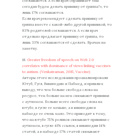
соглашаются. А если врач спрашивает «мы
сегодня будем делать прививку от гриппа?», то
лишь 17% соглашаются.
Если врач рекомендует сделать прививку от
гриппа вместе с какой-либо другой прививкой, то
83% родителей соглашаются. А если врач
отдельно предлагает прививку от гриппа, то
лишь 33% соглашаются её сделать. Врачам на
заметку.
18.
Greater freedom of speech on Web 2.0
correlates with dominance of views linking vaccines
to autism. (Venkatraman, 2015, Vaccine)
Авторы этого исследования проанализировали
Ютуб, Гугл, Википедию и Пабмед, и пришли к
выводу, что чем больше свобода слова на
ресурсе, тем больше на нем связывают прививки
с аутизмом. Больше всего свободы слова на
ютубе, в гугле ее меньше, а в википедии и
пабмеде ее очень мало. Это приводит к тому,
что на ютубе 75% роликов связывают прививки с
аутизмом, в гугле 41% ссылок, в википедии 14%
статей, а в пабмеде 17% статей связывают