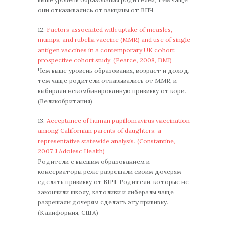
они отказывались от вакцины от ВПЧ.
12.
Factors associated with uptake of measles,
mumps, and rubella vaccine (MMR) and use of single
antigen vaccines in a contemporary UK cohort:
prospective cohort study. (Pearce, 2008, BMJ)
Чем выше уровень образования, возраст и доход,
тем чаще родители отказывались от MMR, и
выбирали некомбинированную прививку от кори.
(Великобритания)
13.
Acceptance of human papillomavirus vaccination
among Californian parents of daughters: a
representative statewide analysis. (Constantine,
2007, J Adolesc Health)
Родители с высшим образованием и
консерваторы реже разрешали своим дочерям
сделать прививку от ВПЧ. Родители, которые не
закончили школу, католики и либералы чаще
разрешали дочерям сделать эту прививку.
(Калифорния, США)