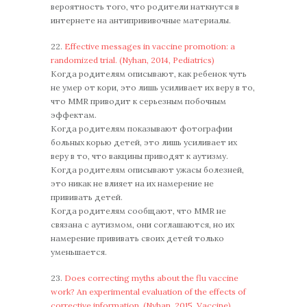
вероятность того, что родители наткнутся в
интернете на антипрививочные материалы.
22.
Effective messages in vaccine promotion: a
randomized trial. (Nyhan, 2014, Pediatrics)
Когда родителям описывают, как ребенок чуть
не умер от кори, это лишь усиливает их веру в то,
что MMR приводит к серьезным побочным
эффектам.
Когда родителям показывают фотографии
больных корью детей, это лишь усиливает их
веру в то, что вакцины приводят к аутизму.
Когда родителям описывают ужасы болезней,
это никак не влияет на их намерение не
прививать детей.
Когда родителям сообщают, что MMR не
связана с аутизмом, они соглашаются, но их
намерение прививать своих детей только
уменьшается.
23.
Does correcting myths about the flu vaccine
work? An experimental evaluation of the effects of
corrective information. (Nyhan, 2015, Vaccine)