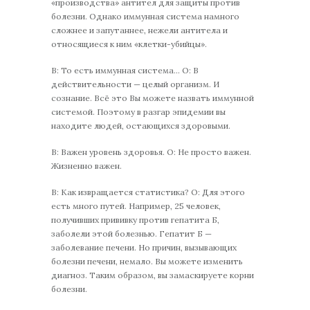
«производства» антител для защиты против
болезни. Однако иммунная система намного
сложнее и запутаннее, нежели антитела и
относящиеся к ним «клетки-убийцы».
В: То есть иммунная система… О: В
действительности — целый организм. И
сознание. Всё это Вы можете назвать иммунной
системой. Поэтому в разгар эпидемии вы
находите людей, остающихся здоровыми.
В: Важен уровень здоровья. О: Не просто важен.
Жизненно важен.
В: Как извращается статистика? О: Для этого
есть много путей. Например, 25 человек,
получивших прививку против гепатита Б,
заболели этой болезнью. Гепатит Б —
заболевание печени. Но причин, вызывающих
болезни печени, немало. Вы можете изменить
диагноз. Таким образом, вы замаскируете корни
болезни.