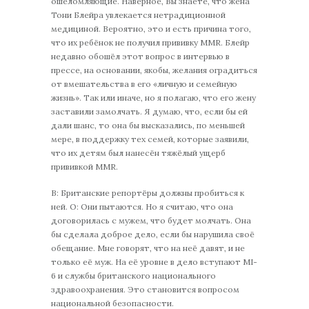
ошеломляющие. Наверное, Вы знаете, что жена
Тони Блейра увлекается нетрадиционной
медициной. Вероятно, это и есть причина того,
что их ребёнок не получил прививку MMR. Блейр
недавно обошёл этот вопрос в интервью в
прессе, на основании, якобы, желания оградиться
от вмешательства в его «личную и семейную
жизнь». Так или иначе, но я полагаю, что его жену
заставили замолчать. Я думаю, что, если бы ей
дали шанс, то она бы высказались, по меньшей
мере, в поддержку тех семей, которые заявили,
что их детям был нанесён тяжёлый ущерб
прививкой MMR.
В: Британские репортёры должны пробиться к
ней. О: Они пытаются. Но я считаю, что она
договорилась с мужем, что будет молчать. Она
бы сделала доброе дело, если бы нарушила своё
обещание. Мне говорят, что на неё давят, и не
только её муж. На её уровне в дело вступают MI-
6 и службы британского национального
здравоохранения. Это становится вопросом
национальной безопасности.