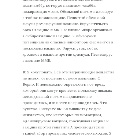
акантамёбу, которую называют «амёба,
пожирающая мозг». Обезьяний цитомегаловирус
в той же полиовакцине. Пенистый обезьяний
вирус в ротавирусной вакцине. Вирус птичьего
рака в вакцине MMR. Различные микроорганизмы
в сибиреязвенной вакцине. Я обнаружил
потенциально опасные ингибиторы ферментов в
нескольких вакцинах. Вирусы уток, собак,
кроликов в вакцине против краснухи. Пестивирус
в вакцине MMR.
В: Я хочу понять. Все эти загрязняющие вещества
не имеют отношения к самим вакцинам. О:
Верно. И невозможно определить тот вред,
который они могут принести, поскольку никаких
исследований в этом направлении не
проводилось, или почти не проводилось. Это
рулетка. Рискуете вы. Большинству людей
неизвестно, что некоторые полиовакцины,
аденовирусные вакцины, краснушная вакцина и
вакцина против гепатита А производятся из
тканей абортированных человеческих плодов. Я