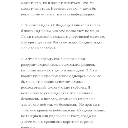
может, что-то и начнёт меняться. Что-то
может начаться. Исследователи — хотя бы
некоторые — начнут изучать информацию.
В: Хорошая идея. О: Люди должны стоять так
близко к зданиям, как это позволяет полиция.
Люди в деловой одежде, в спортивной одежде,
матери с детьми. Богатые люди. Бедные люди.
Все слои населения.
В: А что по поводу комбинированной
разрушительной силы нескольких прививок,
которые получают дети в наши дни? О: Это
карикатура и преступление одновременно. Не
было и нет никаких действительных
исследований, сколь угодно глубоких. Я
повторяюсь: утверждается, что прививки
безопасны, а потому, сколько их вместе не
давай, они всё так же безопасны. Но правда в
том, что прививки небезопасны. Следовательно,
потенциальный ущерб нарастает, когда вы
даёте много прививок в короткий период
времени.