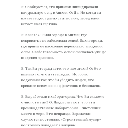
В: Сообщается, что прививки ликвидировали
натуральную оспу в Англии. О: Да. Но когда вы
изучаете доступную статистику, перед вами
встаёт иная картина.
В: Какая? О: Были города в Англии, где
непривитые не заболевали оспой. Были города,
где привитое население переживало эпидемии
оспы. А заболеваемость оспой снижалась уже до
введения прививок.
В: Так Вы утверждаете, что нам лгали? О: Это
именно то, что я утверждаю. Историю
подогнали так, чтобы убедить людей, что
прививки неизменно эффективны и безопасны.
В: Вы работали в лабораториях. Что Вы скажете
о чистоте там? О: Люди считают, что эти
производственные лаборатории — чистейшее
место в мире. Это неправда. Заражения
случаются постоянно. «Строительный мусор»
постоянно попадает в вакцины.