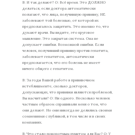
В: И так делают? О: Всё время. Это ДОЛЖНО
делаться, если доктора автоматически
полагают, что лица, получившую прививку, НЕ
заболевают той болезнью, от которой их
предполагалось защитить. Это именно то, что
думают врачи. Вы видите, это круговое
мышление. Это закрытая система. Она не
допускает ошибки. Возможной ошибки. Если
человек, получивший прививку против гепатита,
заболевает гепатитом, автоматически
предполагается, что его болезнь не имеет
ничего общего с гепатитом.
В: За годы Вашей работе в прививочном
истеблишменте, сколько докторов,
допускающих, что прививки являются проблемой,
Вы насчитали? О: Ни одного. Несколько человек
частным образом спрашивали меня о том, что
они делают. Но они никогда не делились своими
сомнениями с публикой, в том числе и в своих
компаниях.
В: Что стало поворотным пунктом для Вас? О: У