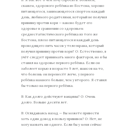
скажем, здорового ребёнка из Бостона, хорошо
питающегося, занимающегося спортом каждый
день, любимого родителями, который не получил
прививку против кори — каково будет его
здоровье в сравнении со здоровьем
среднестатистического ребёнка из того же
Бостона, плохо питающегося и каждый день
проводящего пять часов у телеэкрана, который
получил прививку против кори? О: Естественно, в
учёт следует принимать много факторов, но я бы
ставил на здоровье первого ребёнка. Если он
заболеет корью в возрасте 9 лет, шансов на то,
что болезнь он перенесёт легче, у первого
ребёнка намного больше, чем у второго. Я ставил
бы только на первого ребёнка.
В: Как долго действуют вакцины? О: Очень
долго. Больше десяти лет.
В: Оглядываясь назад — Вы можете привести
хоть один довод в пользу прививок? О: Нет, не
могу назвать ни одного. Если бы у меня сейчас