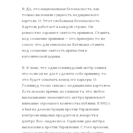
В: Да, это национальная безопасность, как
только вы поняли сущность медицинского
картеля. О: Этот глобальная безопасность.
Картель работает в каждой стране. Он
ревностно охраняет святость прививок. Ставить
под сомнение прививки — это примерно то же
самое, что для епископа из Ватикана ставить
под сомнение святость причастия в
католической церкви.
В: Я знаю, что один голливудский актёр заявил,
что если он не даст сделать себе прививку, то
это будет означать конец его карьеры. О:
Голливуд тесно связан с медицинским картелем.
Есть немало причин, но главная та, что любое
высказывание знаменитого актёра привлекает
внимание огромного количества публики. В 1992 г.
я был на демонстрации против Управления
контроля пищевых продуктов и лекарств в
центре Лос-Анджелеса. Один или два актёра
высказались против Управления. С того времени,
от вас потребуется немало сил, чтобы найти