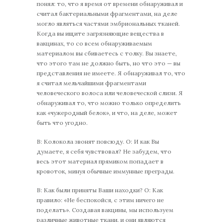
понял: то, что я время от времени обнаруживал и
считал бактериальными фрагментами, на деле
могло являться частями эмбриональных тканей.
Когда вы ищите загрязняющие вещества в
вакцинах, то со всем обнаруживаемым
материалом вы сбиваетесь с толку. Вы знаете,
что этого там не должно быть, но что это — вы
представления не имеете. Я обнаруживал то, что
я считал мельчайшими фрагментами
человеческого волоса или человеческой слизи. Я
обнаруживал то, что можно только определить
как «чужеродный белок», и что, на деле, может
быть что угодно.
В: Колокола звонят повсюду. О: И как Вы
думаете, я себя чувствовал? Не забудем, что
весь этот материал прямиком попадает в
кровоток, минуя обычные иммунные преграды.
В: Как были приняты Ваши находки? О: Как
правило: «Не беспокойся, с этим ничего не
поделать». Создавая вакцины, мы используем
различные животные ткани, и они являются