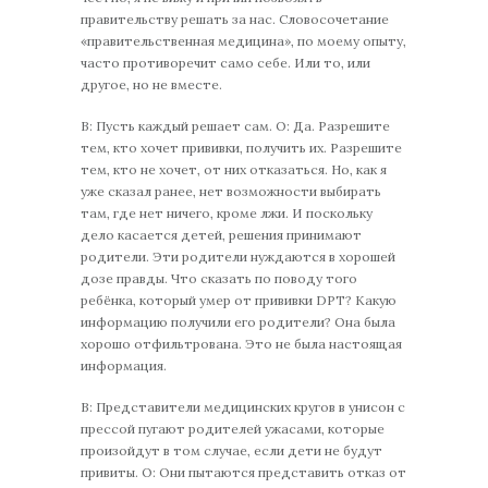
правительству решать за нас. Словосочетание
«правительственная медицина», по моему опыту,
часто противоречит само себе. Или то, или
другое, но не вместе.
В: Пусть каждый решает сам. О: Да. Разрешите
тем, кто хочет прививки, получить их. Разрешите
тем, кто не хочет, от них отказаться. Но, как я
уже сказал ранее, нет возможности выбирать
там, где нет ничего, кроме лжи. И поскольку
дело касается детей, решения принимают
родители. Эти родители нуждаются в хорошей
дозе правды. Что сказать по поводу того
ребёнка, который умер от прививки DPT? Какую
информацию получили его родители? Она была
хорошо отфильтрована. Это не была настоящая
информация.
В: Представители медицинских кругов в унисон с
прессой пугают родителей ужасами, которые
произойдут в том случае, если дети не будут
привиты. О: Они пытаются представить отказ от