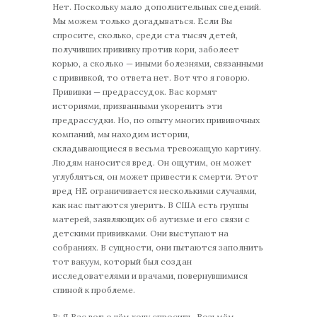
Нет. Поскольку мало дополнительных сведений.
Мы можем только догадываться. Если Вы
спросите, сколько, среди ста тысяч детей,
получивших прививку против кори, заболеет
корью, а сколько — иными болезнями, связанными
с прививкой, то ответа нет. Вот что я говорю.
Прививки — предрассудок. Вас кормят
историями, призванными укоренить эти
предрассудки. Но, по опыту многих прививочных
компаний, мы находим истории,
складывающиеся в весьма тревожащую картину.
Людям наносится вред. Он ощутим, он может
углубляться, он может привести к смерти. Этот
вред НЕ ограничивается несколькими случаями,
как нас пытаются уверить. В США есть группы
матерей, заявляющих об аутизме и его связи с
детскими прививками. Они выступают на
собраниях. В сущности, они пытаются заполнить
тот вакуум, который был создан
исследователями и врачами, повернувшимися
спиной к проблеме.
В: Я Вас вот о чём хочу спросить. Возьмём,