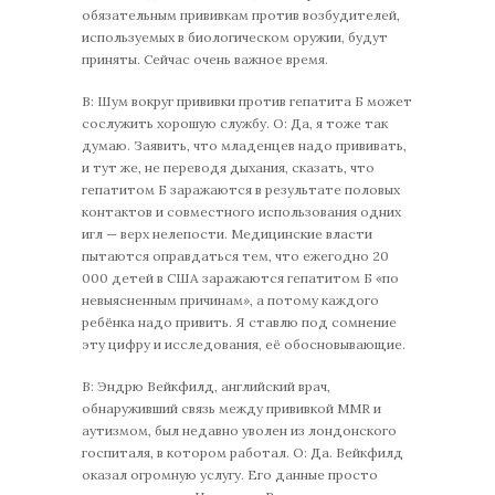
обязательным прививкам против возбудителей,
используемых в биологическом оружии, будут
приняты. Сейчас очень важное время.
В: Шум вокруг прививки против гепатита Б может
сослужить хорошую службу. О: Да, я тоже так
думаю. Заявить, что младенцев надо прививать,
и тут же, не переводя дыхания, сказать, что
гепатитом Б заражаются в результате половых
контактов и совместного использования одних
игл — верх нелепости. Медицинские власти
пытаются оправдаться тем, что ежегодно 20
000 детей в США заражаются гепатитом Б «по
невыясненным причинам», а потому каждого
ребёнка надо привить. Я ставлю под сомнение
эту цифру и исследования, её обосновывающие.
В: Эндрю Вейкфилд, английский врач,
обнаруживший связь между прививкой MMR и
аутизмом, был недавно уволен из лондонского
госпиталя, в котором работал. О: Да. Вейкфилд
оказал огромную услугу. Его данные просто