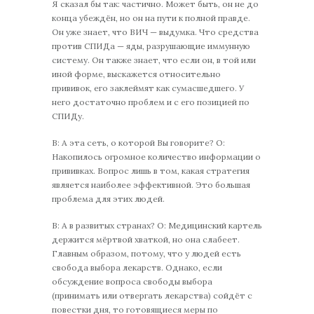
Я сказал бы так: частично. Может быть, он не до
конца убеждён, но он на пути к полной правде.
Он уже знает, что ВИЧ — выдумка. Что средства
против СПИДа — яды, разрушающие иммунную
систему. Он также знает, что если он, в той или
иной форме, выскажется относительно
прививок, его заклеймят как сумасшедшего. У
него достаточно проблем и с его позицией по
СПИДу.
В: А эта сеть, о которой Вы говорите? О:
Накопилось огромное количество информации о
прививках. Вопрос лишь в том, какая стратегия
является наиболее эффективной. Это большая
проблема для этих людей.
В: А в развитых странах? О: Медицинский картель
держится мёртвой хваткой, но она слабеет.
Главным образом, потому, что у людей есть
свобода выбора лекарств. Однако, если
обсуждение вопроса свободы выбора
(принимать или отвергать лекарства) сойдёт с
повестки дня, то готовящиеся меры по