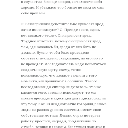
в соучастии. В конце концов, я стал вести себя
хорошо. И убедился, что больше не создаю сам
себе проблем.
В: Если прививки действительно приносят вред,
зачем их используют? О: Прежде всего, здесь
нет никакого «если». Они приносят вред.
Труднее ответить, почему они приносят вред
там, где, казалось бы, вреда от них быть не
должно. Нужно, чтобы было проведено
соответствующее исследование, но его никто
не проведёт. Исследователям надо попытаться
создать некую карту, схему, точно
показывающую, что делают вакцины с того
момента, как проникают в организм. Такого
исследования до сих пор не делалось. Что же
касается того, зачем их используют, то мы
можем просидеть здесь два дня в дискуссиях на
эту тему. Как Вы неоднократно говорили, разные
люди, на разных уровнях системы, имеют свои
собственные мотивы. Деньги, страх потерять
работу, престиж, награды, продвижение по
службе, ложный идеализм, бездумная привычка и