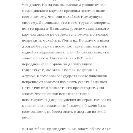
так далее. Но на самом высоком уровне этого
медицинского картеля прививки ценятся выше
всего потому, что они ослабляют иммунную
систему. Я понимаю, что в это трудно поверить,
но это правда. На высшем уровне медицинского
картеля людям не стремятся помочь, но только
повредить, ослабить. Убить их. Когда-то я имел
долгую беседу с высокопоставленным лицом в
одной из африканских стран. Он сказал мне, что
знает об этом. Он сказал, что ВОЗ — на
переднем крае борьбы за депопуляцию.
Существует, назовём это так, подполье в
Африке, в котором государственные чиновники
искренне стараются изменить участь бедняков.
Сеть этих людей знает, что происходит. Они
знают, что прививки использовались и
используются для разрушения их стран, готовя их
к завоеванию силами глобалистов. У меня была
возможность побеседовать с людьми из этой
сети.
В: Тао Мбеки, президент ЮАР, знает об этом? О: