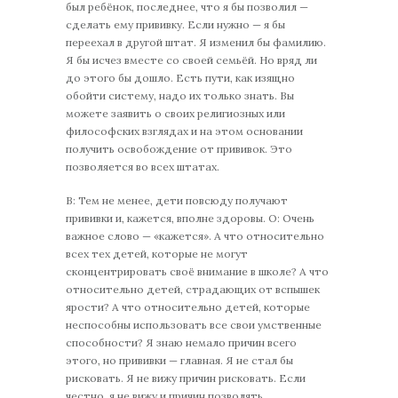
был ребёнок, последнее, что я бы позволил —
сделать ему прививку. Если нужно — я бы
переехал в другой штат. Я изменил бы фамилию.
Я бы исчез вместе со своей семьёй. Но вряд ли
до этого бы дошло. Есть пути, как изящно
обойти систему, надо их только знать. Вы
можете заявить о своих религиозных или
философских взглядах и на этом основании
получить освобождение от прививок. Это
позволяется во всех штатах.
В: Тем не менее, дети повсюду получают
прививки и, кажется, вполне здоровы. О: Очень
важное слово — «кажется». А что относительно
всех тех детей, которые не могут
сконцентрировать своё внимание в школе? А что
относительно детей, страдающих от вспышек
ярости? А что относительно детей, которые
неспособны использовать все свои умственные
способности? Я знаю немало причин всего
этого, но прививки — главная. Я не стал бы
рисковать. Я не вижу причин рисковать. Если
честно, я не вижу и причин позволять