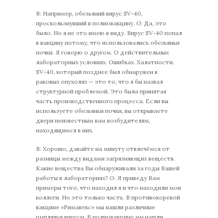
В: Например, обезьяний вирус SV-40,
проскользнувший в полиовакцину. О: Да, это
было. Но я не это имею в виду. Вирус SV-40 попал
в вакцину потому, что использовались обезьяньи
почки. Я говорю о другом. О действительных
лабораторных условиях. Ошибках. Халатности.
SV-40, который позднее был обнаружен в
раковых опухолях — это то, что я бы назвал
структурной проблемой. Это была принятая
часть производственного процесса. Если вы
используете обезьяньи почки, вы открываете
двери неизвестным вам возбудителям,
находящимся в них.
В: Хорошо, давайте на минуту отвлечёмся от
разницы между видами загрязняющих веществ.
Какие вещества Вы обнаруживали за годы Вашей
работы в лабораториях? О: Я приведу Вам
примеры того, что находил я и что находили мои
коллеги. Но это только часть. В противокоревой
вакцине «Римавекс» мы нашли различные
цыплячьи вирусы. В полиовакцине мы нашли