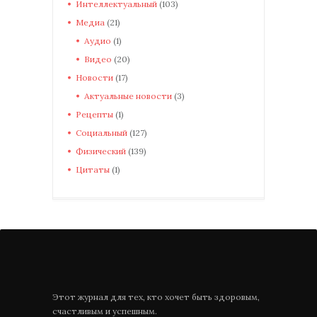
Интеллектуальный
(103)
Медиа
(21)
Аудио
(1)
Видео
(20)
Новости
(17)
Актуальные новости
(3)
Рецепты
(1)
Социальный
(127)
Физический
(139)
Цитаты
(1)
Этот журнал для тех, кто хочет быть здоровым,
счастливым и успешным.