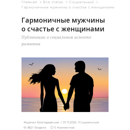
Главная
Все статьи
Социальный
Гармоничные мужчины о счастье с женщинами
Гармоничные мужчины
о счастье с женщинами
Публикации о социальном аспекте
развития
Журнал Благодарение
01.11.2025
Социальный
3821 Видели
0 Комментов