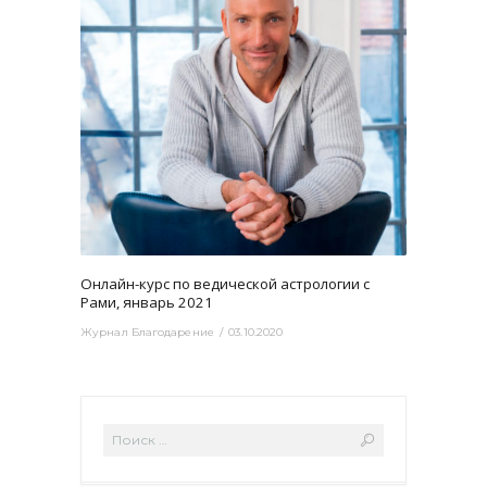
3465
0
Онлайн-курс по ведической астрологии с
Рами, январь 2021
Журнал Благодарение
03.10.2020