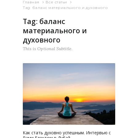
Главная
Все статьи
Tag: баланс материального и духовного
Tag: баланс
материального и
духовного
This is Optional Subtitle.
98
0
Как стать духовно успешным. Интервью с
Рами Блектом в Дубай