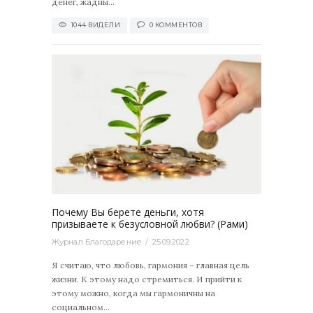
денег, жадны...
1044 ВИДЕЛИ
0 КОММЕНТОВ
2022
0
Почему Вы берете деньги, хотя
призываете к безусловной любви? (Рами)
Журнал Благодарение
25.09.2022
Я считаю, что любовь, гармония – главная цель
жизни. К этому надо стремиться. И прийти к
этому можно, когда мы гармоничны на
социальном...