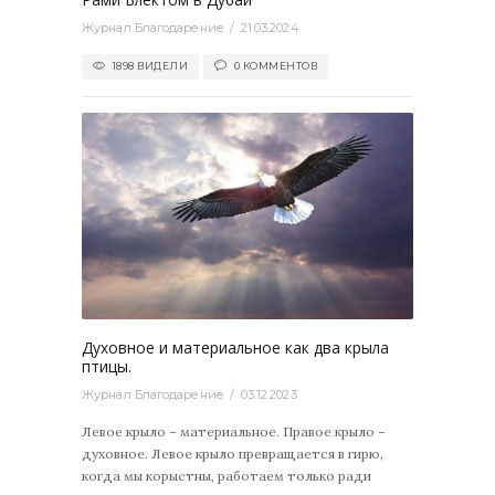
Журнал Благодарение
21.03.2024
1898 ВИДЕЛИ
0 КОММЕНТОВ
44
0
Духовное и материальное как два крыла
птицы.
Журнал Благодарение
03.12.2023
Левое крыло – материальное. Правое крыло –
духовное. Левое крыло превращается в гирю,
когда мы корыстны, работаем только ради