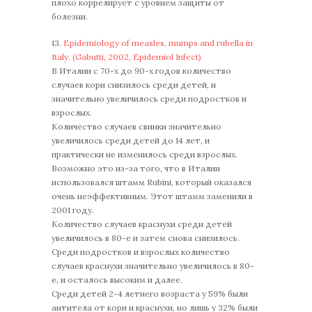
плохо коррелирует с уровнем защиты от
болезни.
13.
Epidemiology of measles, mumps and rubella in
Italy. (Gabutti, 2002, Epidemiol Infect)
В Италии с 70-х до 90-х годов количество
случаев кори снизилось среди детей, и
значительно увеличилось среди подростков и
взрослых.
Количество случаев свинки значительно
увеличилось среди детей до 14 лет, и
практически не изменилось среди взрослых.
Возможно это из-за того, что в Италии
использовался штамм Rubini, который оказался
очень неэффективным. Этот штамм заменили в
2001 году.
Количество случаев краснухи среди детей
увеличилось в 80-е и затем снова снизилось.
Среди подростков и взрослых количество
случаев краснухи значительно увеличилось в 80-
е, и осталось высоким и далее.
Среди детей 2-4 летнего возраста у 59% были
антитела от кори и краснухи, но лишь у 32% были