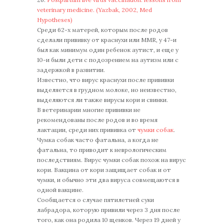
veterinary medicine. (Yazbak, 2002, Med
Hypotheses)
Среди 62-х матерей, которым после родов
сделали прививку от краснухи или MMR, у 47-и
был как минимум один ребенок аутист, и еще у
10-и были дети с подозрением на аутизм или с
задержкой в развитии.
Известно, что вирус краснухи после прививки
выделяется в грудном молоке, но неизвестно,
выделяются ли также вирусы кори и свинки.
В ветеринарии многие прививки не
рекомендованы после родов и во время
лактации, среди них прививка от
чумки собак
.
Чумка собак часто фатальна, а когда не
фатальна, то приводит к неврологическим
последствиям. Вирус чумки собак похож на вирус
кори. Вакцина от кори защищает собак и от
чумки, и обычно эти два вируса совмещаются в
одной вакцине.
Сообщается о случае пятилетней суки
лабрадора, которую привили через 3 дня после
того, как она родила 10 щенков. Через 19 дней у