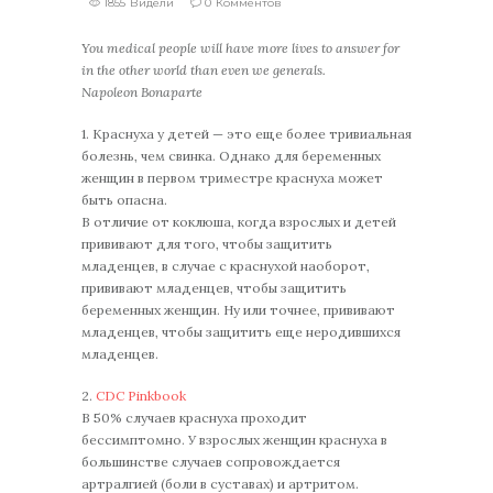
1855 Видели
0 Комментов
You medical people will have more lives to answer for
in the other world than even we generals.
Napoleon Bonaparte
1. Краснуха у детей — это еще более тривиальная
болезнь, чем свинка. Однако для беременных
женщин в первом триместре краснуха может
быть опасна.
В отличие от коклюша, когда взрослых и детей
прививают для того, чтобы защитить
младенцев, в случае с краснухой наоборот,
прививают младенцев, чтобы защитить
беременных женщин. Ну или точнее, прививают
младенцев, чтобы защитить еще неродившихся
младенцев.
2.
CDC Pinkbook
В 50% случаев краснуха проходит
бессимптомно. У взрослых женщин краснуха в
большинстве случаев сопровождается
артралгией (боли в суставах) и артритом.