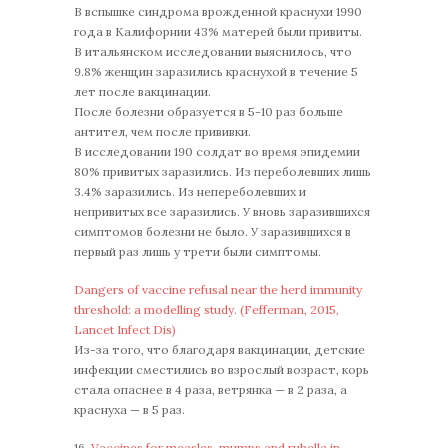
В вспышке синдрома врожденной краснухи 1990
года в Калифорнии 43% матерей были привиты.
В итальянском исследовании выяснилось, что
9.8% женщин заразились краснухой в течение 5
лет после вакцинации.
После болезни образуется в 5-10 раз больше
антител, чем после прививки.
В исследовании 190 солдат во время эпидемии
80% привитых заразились. Из переболевших лишь
3.4% заразились. Из непереболевших и
непривитых все заразились. У вновь заразившихся
симптомов болезни не было. У заразившихся в
первый раз лишь у трети были симптомы.
Dangers of vaccine refusal near the herd immunity
threshold: a modelling study. (Fefferman, 2015,
Lancet Infect Dis)
Из-за того, что благодаря вакцинации, детские
инфекции сместились во взрослый возраст, корь
стала опаснее в 4 раза, ветрянка — в 2 раза, а
краснуха — в 5 раз.
16.
Vaccines for measles, mumps and rubella in