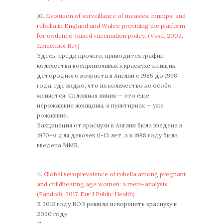
10.
Evolution of surveillance of measles, mumps, and
rubella in England and Wales: providing the platform
for evidence-based vaccination policy. (Vyse, 2002,
Epidemiol Rev)
Здесь, среди прочего, приводится график
количества восприимчивых к краснухе женщин
детородного возраста в Англии с 1985 до 1998
года, где видно, что их количество не особо
меняется. Сплошная линия — это еще
нерожавшие женщины, а пунктирная — уже
рожавшие.
Вакцинация от краснухи в Англии была введена в
1970-м для девочек 11-13 лет, а в 1988 году былa
введенa MMR.
11.
Global seroprevalence of rubella among pregnant
and childbearing age women: a meta-analysis.
(Pandolfi, 2017, Eur J Public Health)
В 2012 году ВОЗ решила искоренить краснуху к
2020 году.