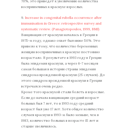
70%, это приведет к увеличению количества
восприимчивых к краснухе взрослых.
9.
Increase in congenital rubella occurrence after
immunisation in Greece: retrospective survey and
systematic review. (Panagiotopoulos, 1999, BMJ)
Вакцинация от краснухи началась в Греции в
1975-м году, однако охват был ниже 50%. Это
привело к тому, что количество беременных
женщин восприимчивых к краснухе постоянно
возрастало. В результате в 1993 году в Греции
была эпидемия краснухи, а через 6-7 месяцев
самая большая в истории страны эпидемия
синдрома врожденной краснухи (25 случаев). До
этого синдром врожденной краснухи в Греции
встречался очень редко.
Кромe того краснухой стали болеть и взрослые.
Если до начала вакцинации средний возраст
больных был 7 лет, то в 1993 году средний
возраст был уже 17 лет. Хотя общее количество
случаев краснухи в 1993-м было меньше, чем в
1983, количество больных в возрасте 15 лет и
старше увеличилось.