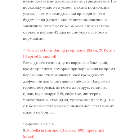
нужно делать подкожно, а не внутримышечно. Но
поскольку мало кто умеет делать подкожные
уколы, в этом исследовании проверили, что
будет, если делать MMRV внутримышечно, и
заключили, что так тоже можно. Ну, во всяком
случае, в первые 42 дня после укола всё было
нормально.
7.
Viral infections during pregnancy. (Silasi, 2015, Am
J Reprod Immunol)
Есть достаточно других вирусов и бактерий,
кроме краснухи, которые при заражении во время
беременности повышают риск врожденных
дефектов или спонтанного аборта. Например
герпес, ветрянка, цитомегаловирус, гепатит,
грипп, парвовирус B19, сифилис, листерия,
токсоплазма, хламидии, трихомонада и т. д. Но
от большинства из них прививки нет, поэтому их
мало кто боится.
Эффективность
8.
Rubella in Europe. (Galazka, 1991, Epidemiol
Infect)