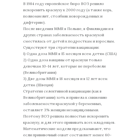
В 1984 году европейское бюро ВОЗ решило
искоренить краснуху к 2000 году (а также корь,
полиомиелит, столбняк новорожденных и
дифтерию).
После введения MMR в Польше, в Финляндии и в
других странах заболеваемость краснухой
сместилась от детей к подросткам и взрослым.
Существуют три стратегии вакцинации:
1) Одна доза MMR в 15 месяцев всем детям (США)
2) Одна доза вакцины от краснухи только
девочкам 10-14 лет, которые не переболели
(Великобритания)
3) Две дозы MMR в 18 месяцев и в 12 лет всем
детям (Швеция)
Стратегия селективной вакцинации (как в
Великобритании) хоть и привела к снижению
заболеваемости краснухой у беременных,
оставляет 3% женщин незащищенными.
Поэтому ВОЗ решила полностью искоренить
краснуху, и для этого прививать всех младенцев.
Математические модели предсказывают, что
если прививочный охват составляет менее 60-