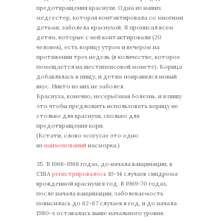
предотвращения краснухи. Одна из наших
медсестер, которая контактировала со многими
детьми, заболела краснухой. Я прописал всем
детям, которые с ней контактировали (20
человек), есть корицу утром и вечером на
протяжении трех недель (в количестве, которое
помещается на шестипенсовой монете). Корица
добавлялась в пищу, и детям понравился новый
вкус. Никто из них не заболел.
Краснуха, конечно, несерьёзная болезнь, и я пишу
это чтобы предложить использовать корицу не
столько для краснухи, сколько для
предотвращения кори.
(Кстати, слово «coryza» это одно
из
наименований
насморка.)
35. В 1966-1968 годах, до начала вакцинации, в
США
регистрировалось
10-14 случаев синдрома
врожденной краснухи в год. В 1969-70 годах,
после начала вакцинации, заболеваемость
повысилась до 62-67 случаев в год, и до начала
1980-х оставалась выше начального уровня.