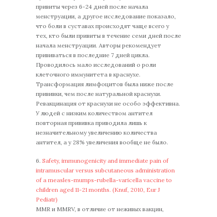
привиты через 6-24 дней после начала
менструации, а другое исследование показало,
что боли в суставах происходят чаще всего у
тех, кто были привиты в течение семи дней после
начала менструации. Авторы рекомендует
прививаться в последние 7 дней цикла.
Проводилось мало исследований о роли
клеточного иммунитета в краснухе.
Трансформация лимфоцитов была ниже после
прививки, чем после натуральной краснухи.
Ревакцинация от краснухи не особо эффективна.
У людей с низким количеством антител
повторная прививка приводила лишь к
незначительному увеличению количества
антител, а у 28% увеличения вообще не было.
6.
Safety, immunogenicity and immediate pain of
intramuscular versus subcutaneous administration
of a measles-mumps-rubella-varicella vaccine to
children aged 11-21 months. (Knuf, 2010, Eur J
Pediatr)
MMR и MMRV, в отличие от неживых вакцин,