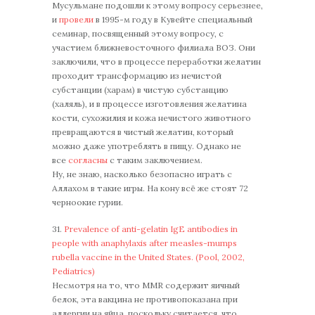
Мусульмане подошли к этому вопросу серьезнее,
и
провели
в 1995-м году в Кувейте специальный
семинар, посвященный этому вопросу, с
участием ближневосточного филиала ВОЗ. Они
заключили, что в процессе переработки желатин
проходит трансформацию из нечистой
субстанции (харам) в чистую субстанцию
(халяль), и в процессе изготовления желатина
кости, сухожилия и кожа нечистого животного
превращаются в чистый желатин, который
можно даже употреблять в пищу. Однако не
все
согласны
с таким заключением.
Ну, не знаю, насколько безопасно играть с
Аллахом в такие игры. На кону всё же стоят 72
черноокие гурии.
31.
Prevalence of anti-gelatin IgE antibodies in
people with anaphylaxis after measles-mumps
rubella vaccine in the United States. (Pool, 2002,
Pediatrics)
Несмотря на то, что MMR содержит яичный
белок, эта вакцина не противопоказана при
аллергии на яйца, поскольку считается, что