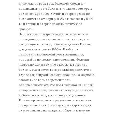
антитела от всех трех болезней. Среди 14-
летних лишь у 46% были антитела ко всем трем
болезням. Среди 20-летних и старше у 6.1% не
было антител от кори, у 11.7% от свинки, и у 8.8%
15-и летних и старше не было антител от
краснухи.
Заболеваемость краснухой не изменилась за
последние десятилетия, несмотря на то, что
вакцинация от краснухи была введена в Италии
для девочек в начале 1970-х. Наоборот,
недостаточно высокий охват вакцинации,
который не приводит к искоренению болезни,
приводит, как и в случае с корью, к тому, что
болезнь смещается во взрослый возраст, что в
случае с краснухой намного опаснее, из-за риска
заболеть во время беременности.
Авторы заключают, что поставленная ВОЗ цель
искоренения кори, свинки и краснухи достигнута
не была, и что недостаточная вакцинация в
Италии привела лишь к увеличению количества
восприимчивых к кори и к краснухе взрослых, а в
случае свинки вакцинация вообще ни к чему не