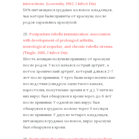
interactions. (Losonsky, 1982, J Infect Dis)
56% питающихся грудным молоком младенцев,
чьи матери были привиты от краснухи, после
родов заразились краснухой.
25.
Postpartum rubella immunization: association
with development of prolonged arthritis,
neurological sequelae, and chronic rubella viremia.
(Tingle, 1985, J Infect Dis)
Шесть женщин получили прививку от краснухи
после родов. У всех начался острый артрит, а
потом хронический артрит, который длился 2-7
лет после прививки. У трех были неврологические
последствия (синдром запястного канала,
парестезия, помутнение зрения и т.д.). У пяти из
них вирус был обнаружен в крови через до 6 лет
после прививки. У одной из них вирус был
обнаружен в грудном молоке через 9 месяцев
после прививки. У двух из четырех младенцев,
питающихся грудным молоком, вирус краснухи
был обнаружен в крови.
26.
Postpartum live virus vaccination: lessons from