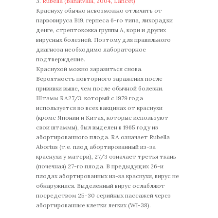
3.
Rubella (Banatvala, 2004, Lancet)
Краснуху обычно невозможно отличить от
парвовируса B19, герпеса 6-го типа, лихорадки
денге, стрептококка группы А, кори и других
вирусных болезней. Поэтому для правильного
диагноза необходимо лабораторное
подтверждение.
Краснухой можно заразиться снова.
Вероятность повторного заражения после
прививки выше, чем после обычной болезни.
Штамм RA27/3, который с 1979 года
используется во всех вакцинах от краснухи
(кроме Японии и Китая, которые используют
свои штаммы), был выделен в 1965 году из
абортированного плода. RA означает Rubella
Abortus (т.е. плод абортированный из-за
краснухи у матери), 27/3 означает третья ткань
(почечная) 27-го плода. В предыдущих 26-и
плодах абортированных из-за краснухи, вирус не
обнаружился. Выделенный вирус ослабляют
посредством 25-30 серийных пассажей через
абортированные клетки легких (WI-38).