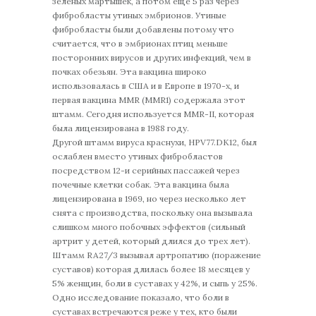
зеленых мартышек, а потом еще 5 раз через
фибробласты утиных эмбрионов. Утиные
фибробласты были добавлены потому что
считается, что в эмбрионах птиц меньше
посторонних вирусов и других инфекций, чем в
почках обезьян. Эта вакцина широко
использовалась в США и в Европе в 1970-х, и
первая вакцина MMR (MMR1) содержала этот
штамм. Сегодня используется MMR-II, которая
была лицензирована в 1988 году.
Другой штамм вируса краснухи, HPV77.DK12, был
ослаблен вместо утиных фибробластов
посредством 12-и серийных пассажей через
почечные клетки собак. Эта вакцина была
лицензирована в 1969, но через несколько лет
снята с производства, поскольку она вызывала
слишком много побочных эффектов (сильный
артрит у детей, который длился до трех лет).
Штамм RA27/3 вызывал артропатию (поражение
суставов) которая длилась более 18 месяцев у
5% женщин, боли в суставах у 42%, и сыпь у 25%.
Одно исследование показало, что боли в
суставах встречаются реже у тех, кто были