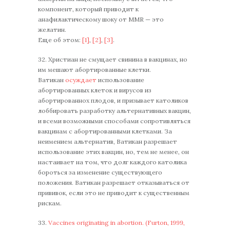
компонент, который приводит к
анафилактическому шоку от MMR — это
желатин.
Еще об этом:
[1]
,
[2]
,
[3]
.
32. Христиан не смущает свинина в вакцинах, но
им мешают абортированные клетки.
Ватикан
осуждает
использование
абортированных клеток и вирусов из
абортированнох плодов, и призывает католиков
лоббировать разработку альтернативных вакцин,
и всеми возможными способами сопротивляться
вакцинам с абортированными клетками. За
неимением альтернатив, Ватикан разрешает
использование этих вакцин, но, тем не менее, он
настаивает на том, что долг каждого католика
бороться за изменение существующего
положения. Ватикан разрешает отказываться от
прививок, если это не приводит к существенным
рискам.
33.
Vaccines originating in abortion. (Furton, 1999,