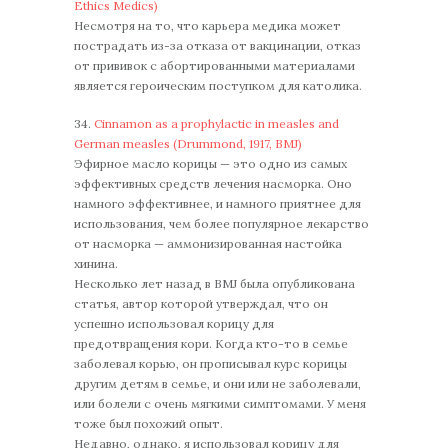
Ethics Medics)
Несмотря на то, что карьера медика может
пострадать из-за отказа от вакцинации, отказ
от прививок с абортированными материалами
является героическим поступком для католика.
34.
Cinnamon as a prophylactic in measles and
German measles (Drummond, 1917, BMJ)
Эфирное масло корицы — это одно из самых
эффективных средств лечения насморка. Оно
намного эффективнее, и намного приятнее для
использования, чем более популярное лекарство
от насморка — аммонизированная настойка
хинина.
Несколько лет назад в BMJ была опубликована
статья, автор которой утверждал, что он
успешно использовал корицу для
предотвращения кори. Когда кто-то в семье
заболевал корью, он прописывал курс корицы
другим детям в семье, и они или не заболевали,
или болели с очень мягкими симптомами. У меня
тоже был похожий опыт.
Недавно, однако, я использовал корицу для