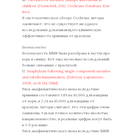
children. (Demicheli, 2012, Cochrane Database Syst
Rev)
В систематическом обзоре Cochrane авторы
заключают, что не существует ни одного
исследования доказывающего клиническую
эффективность прививки от краснухи.
Безопасность
Безопасность MMR была разобрана в частях про
корь и свинку. Вот еще несколько исследований
больше связанных с краснухой:
17.
Anaphylaxis following single component measles
and rubella immunisation. (Erlewyn-Lajeunesse,
2008, Arch Dis Child)
Риск анафилактического шока вследствие
прививки составляет 1.89 на 10,000 для вакцины
от кори, и 2.24 на 10,000 для вакцины от
краснухи. Авторы считают, что эти цифры очень
занижены, так как точное количество вколотых
вакцин неизвестно, и реальные цифры могут быть
в 3-5 раз выше.
Риск анафилактического шока вследствие MMR