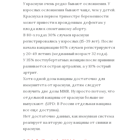
У краснухи очень редко бывают осложнения. У
взрослых осложнения бывают чаще, чем у детей.
Краснуха в первом триместре беременности
может привести к врожденным дефектам у
плода или к спонтанному аборту.
В 80-х годах 30% случаев краснухи
регистрировались у взрослых (15-39 лет). После
начала вакцинации 60% случаев регистрируются
у 20-49 летних (медианный возраст 32 года).
У 35% постпубертатных женщин после прививки
развивается острая артралгия, а у 10% острый
артрит.
Хотя одной дозы вакцины достаточно для
иммунитета от краснухи, детям следует
получить две дозы MMR. Ну просто потому, что
отдельной вакцины от краснухи больше не
выпускают. (UPD: В России отдельная вакцина
все еще доступна).
Нет достаточно данных, как иммунная система
реагирует на вторую дозу вакцины от свинки и
краснухи.