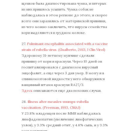
щенков была диагностирована чумка, и пятерых
из них пришлось усыпить. Чумка собак не
наблюдалась в этом регионе до этого, и скорее
всего они заразились от материнской прививки,
из чего можно заключить, что вирусы семейства
кори выделяются в грудном молоке.
27.
Fulminant encephalitis associated with a vaccine
strain of rubella virus. (Gualberto, 2013, J Clin Virol)
Здоровому 31-летнему мужчине сделали
прививку от кори и краснухи. Через 10 дней он
госпитализировался с диагнозом вирусный
энцефалит, а еще через 3 дня умер. В мозгу и в
спинномозговой жидкости у него обнаружился
вакцинный штамм краснухи RA27/3.
Здесь
описываются еще два похожих случая.
28.
Illness after measles-mumps-rubella
vaccination. (Freeman, 1993, CMAJ)
У 23.8% младенцев после MMR наблюдалась
лимфаденопатия (увеличение лимфатических
узлов), у 3.3% средний отит, у 4.6% сыпь, и у 3.3%
конъюнктивит