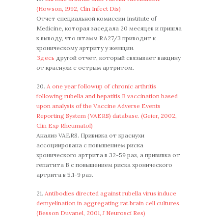
(Howson, 1992, Clin Infect Dis)
Отчет специальной комиссии Institute of
Medicine, которая заседала 20 месяцев и пришла
к выводу, что штамм RA27/3 приводит к
хроническому артриту у женщин.
Здесь
другой отчет, который связывает вакцину
от краснухи с острым артритом.
20.
A one year followup of chronic arthritis
following rubella and hepatitis B vaccination based
upon analysis of the Vaccine Adverse Events
Reporting System (VAERS) database. (Geier, 2002,
Clin Exp Rheumatol)
Анализ VAERS. Прививка от краснухи
ассоциирована с повышением риска
хронического артрита в 32-59 раз, а прививка от
гепатита В с повышением риска хронического
артрита в 5.1-9 раз.
21.
Antibodies directed against rubella virus induce
demyelination in aggregating rat brain cell cultures.
(Besson Duvanel, 2001, J Neurosci Res)