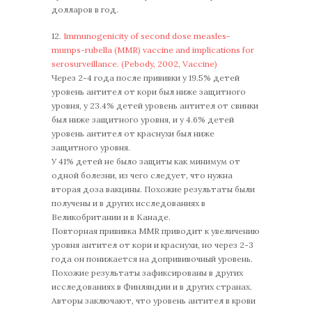
долларов в год.
12.
Immunogenicity of second dose measles-
mumps-rubella (MMR) vaccine and implications for
serosurveillance. (Pebody, 2002, Vaccine)
Через 2-4 года после прививки у 19.5% детей
уровень антител от кори был ниже защитного
уровня, у 23.4% детей уровень антител от свинки
был ниже защитного уровня, и у 4.6% детей
уровень антител от краснухи был ниже
защитного уровня.
У 41% детей не было защиты как минимум от
одной болезни, из чего следует, что нужна
вторая доза вакцины. Похожие результаты были
получены и в других исследованиях в
Великобритании и в Канаде.
Повторная прививка MMR приводит к увеличению
уровня антител от кори и краснухи, но через 2-3
года он понижается на допрививочный уровень.
Похожие результаты зафиксированы в других
исследованиях в Финляндии и в других странах.
Авторы заключают, что уровень антител в крови