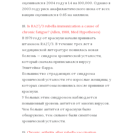
оценивался в 2004 году в 1.4 на 100,000. Однако в
2003 году риск анафилактического шока от всех
вакцин оценивался в 0.65 на миллион.
18.
Is RA27/3 rubella immunization a cause of
chronic fatigue? (Allen, 1988, Med Hypotheses)
В 1979 году от краснухи начали прививать
штаммом RA27/3. В течение трех лет в
медицинской литературе появилась новая
болезнь — синдром хронической усталости,
который сначала приписывался вирусу
Эпштейна-Барра.
Большинство страдающих от синдрома
хронической усталости это взрослые женщины, у
которых симптомы появились после прививки от
краснухи.
У больных этим синдромом наблюдается
повышенный уровень антител от многих вирусов.
Чем больше антител от краснухи было
обнаружено, тем сильнее были симптомы
хронической усталости.
19.
Chronic arthritis after rubella vaccination.