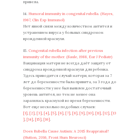
привела.
14.
Humoral immunity in congenital rubella. (Hayes,
1967, Clin Exp Immunol)
Нет явной связи между количеством антител и
устранением вируса у больных синдромом
врожденной краснухи.
15.
Congenital rubella infection after previous
immunity of the mother. (Saule, 1988, Eur J Pediatr)
Вакцинация матери не всегда даёт защиту от
синдрома врожденной краснухи для ребенка.
Здесь приводится случай матери, которая за 7
лет до беременности была привита, за 3 года до
беременности у нее был выявлен достаточный
уровень антител, но тем не менее она
заразилась краснухой во время беременности.
Вот еще несколько подобных случаев:
[1]
,
[2]
,
[3]
,
[4]
,
[5]
,
[6]
,
[7]
,
[8]
,
[9]
,
[10]
,
[11]
,
[12]
,
[13
]
,
[14]
,
[15]
,
[16]
.
Does Rubella Cause Autism: A 2015 Reappraisal?
(Hutton, 2016, Front Hum Neurosci)