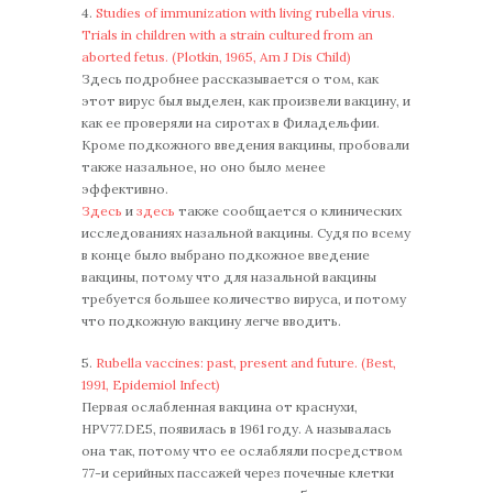
4.
Studies of immunization with living rubella virus.
Trials in children with a strain cultured from an
aborted fetus. (Plotkin, 1965, Am J Dis Child)
Здесь подробнее рассказывается о том, как
этот вирус был выделен, как произвели вакцину, и
как ее проверяли на сиротах в Филадельфии.
Кроме подкожного введения вакцины, пробовали
также назальное, но оно было менее
эффективно.
Здесь
и
здесь
также сообщается о клинических
исследованиях назальной вакцины. Судя по всему
в конце было выбрано подкожное введение
вакцины, потому что для назальной вакцины
требуется большее количество вируса, и потому
что подкожную вакцину легче вводить.
5.
Rubella vaccines: past, present and future. (Best,
1991, Epidemiol Infect)
Первая ослабленная вакцина от краснухи,
HPV77.DE5, появилась в 1961 году. А называлась
она так, потому что ее ослабляли посредством
77-и серийных пассажей через почечные клетки