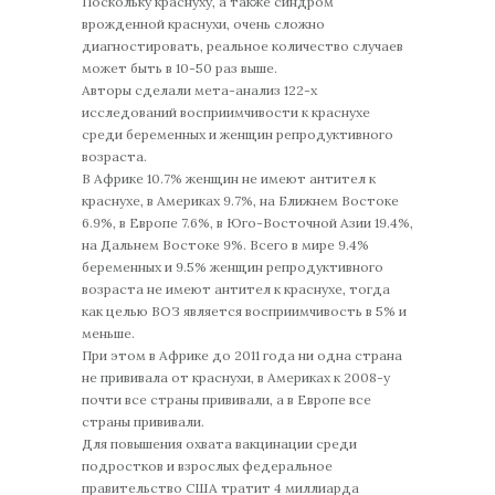
Поскольку краснуху, а также синдром
врожденной краснухи, очень сложно
диагностировать, реальное количество случаев
может быть в 10-50 раз выше.
Авторы сделали мета-анализ 122-х
исследований восприимчивости к краснухе
среди беременных и женщин репродуктивного
возраста.
В Африке 10.7% женщин не имеют антител к
краснухе, в Америках 9.7%, на Ближнем Востоке
6.9%, в Европе 7.6%, в Юго-Восточной Азии 19.4%,
на Дальнем Востоке 9%. Всего в мире 9.4%
беременных и 9.5% женщин репродуктивного
возраста не имеют антител к краснухе, тогда
как целью ВОЗ является восприимчивость в 5% и
меньше.
При этом в Африке до 2011 года ни одна страна
не прививала от краснухи, в Америках к 2008-у
почти все страны прививали, а в Европе все
страны прививали.
Для повышения охвата вакцинации среди
подростков и взрослых федеральное
правительство США тратит 4 миллиарда