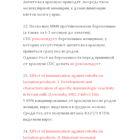
Антитела к краснухе приводят, посредством
молекулярной мимикрии, к демиелинизации
клеток мозга у крыс.
22. Поскольку MMR противопоказан беременным
(а также за 1-3 месяцев до зачатия),
CDC
рекомендует
беременным женщинам, у
которых отсутствуют антитела к краснухе,
привиться сразу после родов.
Однако тест на беременность перед прививкой
от краснухи CDC делать
не рекомендует
.
23.
Effect of immunization against rubella on
lactation products. I. Development and
characterization of specific immunologic reactivity
in breast milk. (Losonsky, 1982, J Infect Dis)
У 69% вакцинированных от краснухи после родов
женщин, вирус выделялся в грудном молоке.
Среди тех, кто получили штамм RA27/3 87.5%
выделяли вирус.
24.
Effect of immunization against rubella on
lactation products. II. Maternal-neonatal