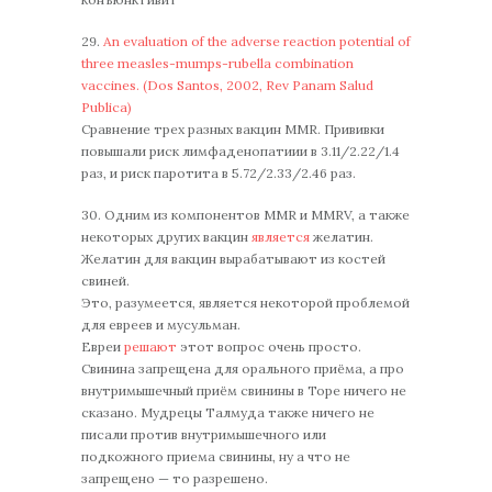
29.
An evaluation of the adverse reaction potential of
three measles-mumps-rubella combination
vaccines. (Dos Santos, 2002, Rev Panam Salud
Publica)
Сравнение трех разных вакцин MMR. Прививки
повышали риск лимфаденопатиии в 3.11/2.22/1.4
раз, и риск паротита в 5.72/2.33/2.46 раз.
30. Одним из компонентов MMR и MMRV, а также
некоторых других вакцин
является
желатин.
Желатин для вакцин вырабатывают из костей
свиней.
Это, разумеется, является некоторой проблемой
для евреев и мусульман.
Евреи
решают
этот вопрос очень просто.
Свинина запрещена для орального приёма, а про
внутримышечный приём свинины в Торе ничего не
сказано. Мудрецы Талмуда также ничего не
писали против внутримышечного или
подкожного приема свинины, ну а что не
запрещено — то разрешено.