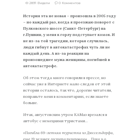
2891 Видели
0 Комментов
История эта не новая – произошла в 2005 году
– но каждый раз, когда я проезжаю поворот с
Пулковского шоссе (Санкт-Петербург) на
г.Пушкин, у меня к горлу подступает комок. И
не из-за той трагедии, которая случилась,
люди гибнут в автокатастрофах чуть ли не
каждый день. А из-за реакции на
произошедшее мужа женщины, погибшей в
автокатастрофе.
Об этом тогда много говорили в прессе, но
сейчас уже в Интернете мало следов от этой
истории осталось, так что, дорогие читатели,
поправьте меня в комментариях, если знаете
больше.
Итак, августовским утром КАМаз врезался в
автобус с немецкими туристами…
«Погибла 69-летняя туристка из Дюссельдорфа,
еще 19 человек госпитализированы… Пока и.о.