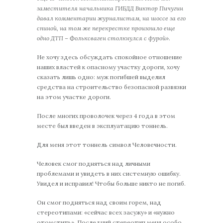
заместителя начальника ГИБДД Виктор Пичугин
давал комментарии журналистам, на шоссе за его
спиной, на том же перекрестке произошло еще
одно ДТП – Фольксваген столкнулся с фурой».
Не хочу здесь обсуждать спокойное отношение
наших властей к опасному участку дороги, хочу
сказать лишь одно: муж погибшей выделил
средства на строительство безопасной развязки
на этом участке дороги.
После многих проволочек через 4 года в этом
месте был введен в эксплуатацию тоннель.
Для меня этот тоннель символ Человечности.
Человек смог подняться над личными
проблемами и увидеть в них системную ошибку.
Увидел и исправил! Чтобы больше никто не погиб.
Он смог подняться над своим горем, над
стереотипами: «сейчас всех засужу» и «нужно
отомстить». Последний стереотип меня особо