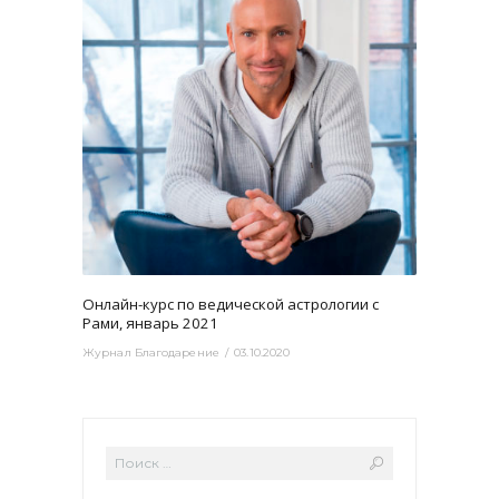
3465
0
Онлайн-курс по ведической астрологии с
Рами, январь 2021
Журнал Благодарение
03.10.2020