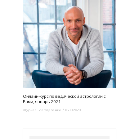
3465
0
Онлайн-курс по ведической астрологии с
Рами, январь 2021
Журнал Благодарение
03.10.2020