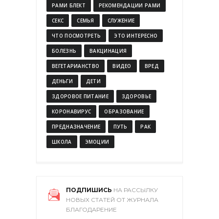
РАМИ БЛЕКТ
РЕКОМЕНДАЦИИ РАМИ
СЕКС
СЕМЬЯ
СЛУЖЕНИЕ
ЧТО ПОСМОТРЕТЬ
ЭТО ИНТЕРЕСНО
БОЛЕЗНЬ
ВАКЦИНАЦИЯ
ВЕГЕТАРИАНСТВО
ВИДЕО
ВРЕД
ДЕНЬГИ
ДЕТИ
ЗДОРОВОЕ ПИТАНИЕ
ЗДОРОВЬЕ
КОРОНАВИРУС
ОБРАЗОВАНИЕ
ПРЕДНАЗНАЧЕНИЕ
ПУТЬ
РАК
ШКОЛА
ЭМОЦИИ
ПОДПИШИСЬ
НА РАССЫЛКУ
НОВЫХ СТАТЕЙ ОТ ЖУРНАЛА
БЛАГОДАРЕНИЕ