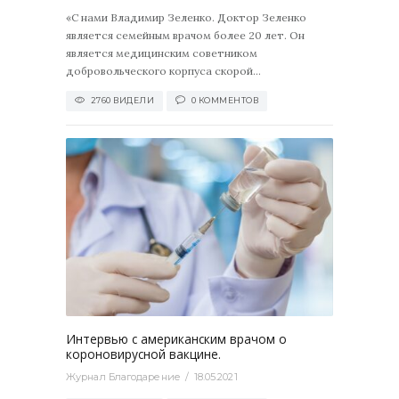
«С нами Владимир Зеленко. Доктор Зеленко
является семейным врачом более 20 лет. Он
является медицинским советником
добровольческого корпуса скорой...
2760 ВИДЕЛИ
0 КОММЕНТОВ
5527
0
Интервью с американским врачом о
короновирусной вакцине.
Журнал Благодарение
18.05.2021