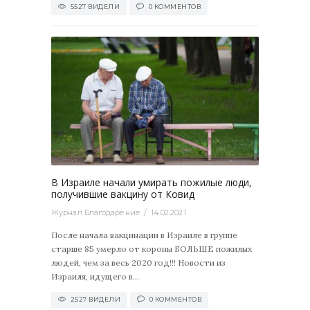
5527 ВИДЕЛИ
0 КОММЕНТОВ
2527
0
В Израиле начали умирать пожилые люди,
получившие вакцину от Ковид
Журнал Благодарение
14.02.2021
После начала вакцинации в Израиле в группе
старше 85 умерло от короны БОЛЬШЕ пожилых
людей, чем за весь 2020 год!!! Новости из
Израиля, идущего в...
2527 ВИДЕЛИ
0 КОММЕНТОВ