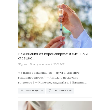
2045
0
Вакцинация от коронавируса: и смешно и
страшно…
Журнал Благодарение
20.01.2021
« В пункте вакцинации: — Ну что, давайте
вакцинироваться ? — А можно несколько
вопросов ? — Конечно, задавайте. 1. Вакцина...
2045 ВИДЕЛИ
0 КОММЕНТОВ