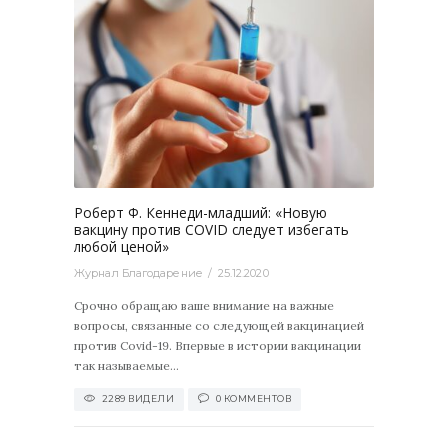
2289
0
Роберт Ф. Кеннеди-младший: «Новую
вакцину против COVID следует избегать
любой ценой»
Журнал Благодарение
25.12.2020
Срочно обращаю ваше внимание на важные
вопросы, связанные со следующей вакцинацией
против Covid-19. Впервые в истории вакцинации
так называемые...
2289 ВИДЕЛИ
0 КОММЕНТОВ