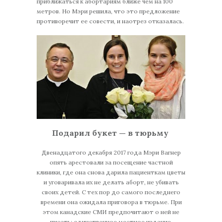
приближаться к абортариям ближе чем на 100
метров. Но Мэри решила, что это предложение
противоречит ее совести, и наотрез отказалась.
Подарил букет — в тюрьму
Двенадцатого декабря 2017 года Мэри Вагнер
опять арестовали за посещение частной
клиники, где она снова дарила пациенткам цветы
и уговаривала их не делать аборт, не убивать
своих детей. С тех пор до самого последнего
времени она ожидала приговора в тюрьме. При
этом канадские СМИ предпочитают о ней не
писать: единственное местное издание,