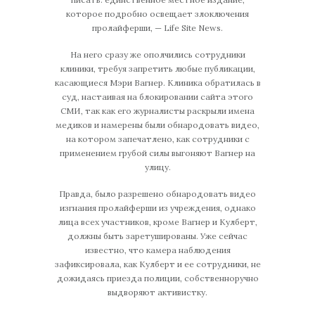
которое подробно освещает злоключения
пролайферши, — Life Site News.
На него сразу же ополчились сотрудники
клиники, требуя запретить любые публикации,
касающиеся Мэри Вагнер. Клиника обратилась в
суд, настаивая на блокировании сайта этого
СМИ, так как его журналисты раскрыли имена
медиков и намерены были обнародовать видео,
на котором запечатлено, как сотрудники с
применением грубой силы выгоняют Вагнер на
улицу.
Правда, было разрешено обнародовать видео
изгнания пролайферши из учреждения, однако
лица всех участников, кроме Вагнер и Кулберт,
должны быть заретушированы. Уже сейчас
известно, что камера наблюдения
зафиксировала, как Кулберт и ее сотрудники, не
дожидаясь приезда полиции, собственноручно
выдворяют активистку.