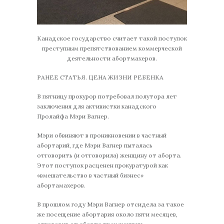
Канадское государство считает такой поступок
преступным препятствованием коммерческой
деятельности абортмахеров.
РАНЕЕ СТАТЬЯ. ЦЕНА ЖИЗНИ РЕБЕНКА
В пятницу прокурор потребовал полутора лет
заключения для активистки канадского
Пролайфа Мэри Вагнер.
Мэри обвиняют в проникновении в частный
абортарий, где Мэри Вагнер пыталась
отговорить (и отговорила) женщину от аборта.
Этот поступок расценен прокуратурой как
«вмешательство в частный бизнес»
абортамахеров.
В прошлом году Мэри Вагнер отсидела за такое
же посещение абортария около пяти месяцев,