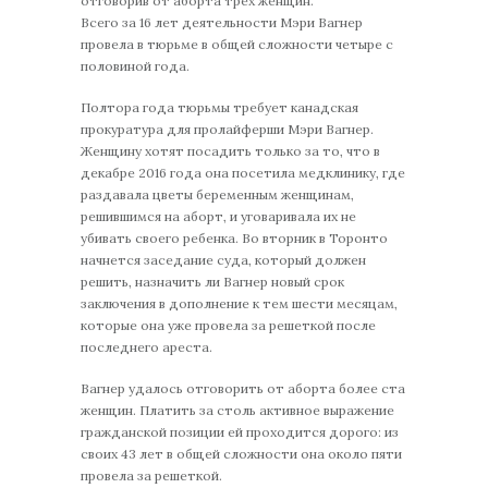
отговорив от аборта трех женщин.
Всего за 16 лет деятельности Мэри Вагнер
провела в тюрьме в общей сложности четыре с
половиной года.
Полтора года тюрьмы требует канадская
прокуратура для пролайферши Мэри Вагнер.
Женщину хотят посадить только за то, что в
декабре 2016 года она посетила медклинику, где
раздавала цветы беременным женщинам,
решившимся на аборт, и уговаривала их не
убивать своего ребенка. Во вторник в Торонто
начнется заседание суда, который должен
решить, назначить ли Вагнер новый срок
заключения в дополнение к тем шести месяцам,
которые она уже провела за решеткой после
последнего ареста.
Вагнер удалось отговорить от аборта более ста
женщин. Платить за столь активное выражение
гражданской позиции ей проходится дорого: из
своих 43 лет в общей сложности она около пяти
провела за решеткой.