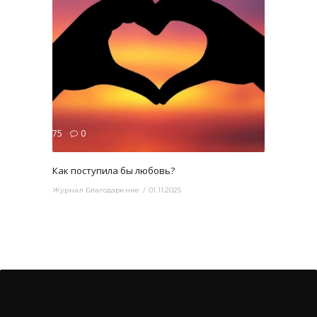
3375
0
овь
Как поступила бы любовь?
Журнал Благодарение
01.11.2025