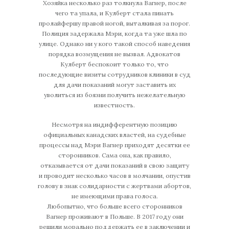
Хозяйка несколько раз толкнула Вагнер, после
чего та упала, и Кулберт стала пинать
пролайфершу правой ногой, выталкивая за порог.
Полиция задержала Мэри, когда та уже шла по
улице. Однако ни у кого такой способ наведения
порядка возмущения не вызвал. Адвокатов
Кулберт беспокоит только то, что
последующие визиты сотрудников клиники в суд
для дачи показаний могут заставить их
уволиться из боязни получить нежелательную
известность.
Несмотря на индифферентную позицию
официальных канадских властей, на судебные
процессы над Мэри Вагнер приходят десятки ее
сторонников. Сама она, как правило,
отказывается от дачи показаний в свою защиту
и проводит несколько часов в молчании, опустив
голову в знак солидарности с жертвами абортов,
не имеющими права голоса.
Любопытно, что больше всего сторонников
Вагнер проживают в Польше. В 2017 году они
решили морально поддержать ее в заключении и