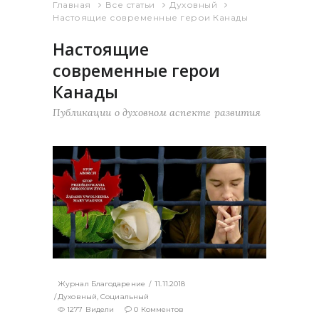
Главная
Все статьи
Духовный
Настоящие современные герои Канады
Настоящие
современные герои
Канады
Публикации о духовном аспекте развития
Журнал Благодарение
11.11.2018
Духовный
,
Социальный
1277 Видели
0 Комментов