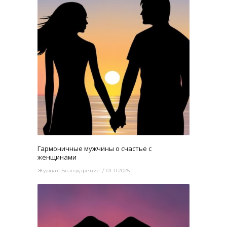
3807
0
Гармоничные мужчины о счастье с
женщинами
Журнал Благодарение
01.11.2025