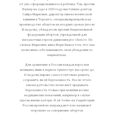
от уже сформировавшегося ребенка. Так, против
Вагнер на суде в 2013 году выступила доктор
Сайра Маркович, директор гинекологической
клиники в Торонто, специализирующейся на
производстве абортов на поздних сроках (после
16 недель), обладатель премии Национальной
федерации абортов, учрежденной для
«незаметных героев движения pro-choice». По
словам Маркович, вина Мэри была в том, что она
позволила себе навязывать свои убеждения ее
пациенткам.
Для сравнения: в России каждая взрослая
женщина лишь в первом триместре (на сроке до
12 недель) вправе самостоятельно решать,
сохранять ли ей беременность. После этого
законодательство позволяет прерывать
беременность только при наличии веских
медицинских показаний, например в случае
угрозы жизни матери. И уж точно на территории
России врачей не награждают и не называют
«героями» за совершение абортов.