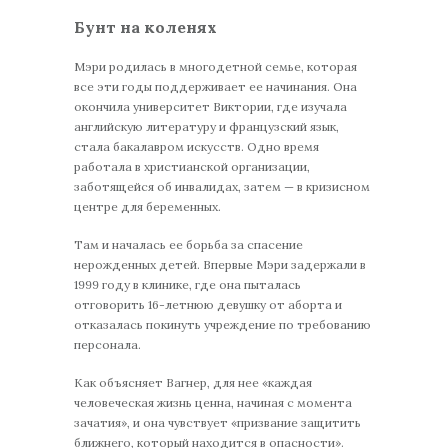
Бунт на коленях
Мэри родилась в многодетной семье, которая
все эти годы поддерживает ее начинания. Она
окончила университет Виктории, где изучала
английскую литературу и французский язык,
стала бакалавром искусств. Одно время
работала в христианской организации,
заботящейся об инвалидах, затем — в кризисном
центре для беременных.
Там и началась ее борьба за спасение
нерожденных детей. Впервые Мэри задержали в
1999 году в клинике, где она пыталась
отговорить 16-летнюю девушку от аборта и
отказалась покинуть учреждение по требованию
персонала.
Как объясняет Вагнер, для нее «каждая
человеческая жизнь ценна, начиная с момента
зачатия», и она чувствует «призвание защитить
ближнего, который находится в опасности».