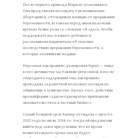
После первого привода Мэри не угомонилась.
Она продолжала посещать так называемые
абортарии и, отговаривая женщин от прерывания
беременности, вставала перед ними на колени,
вручала белые розы со словами: «Я здесь, чтобы
поддержать вас и вашего ребенка» и
рассказывала пациенткам об опасных
последствиях прерывания беременности, о
которых умалчивали медики.
Персонал, как правило, реагировал бурно — чаще
всего активистку заставляли уйти силой, и после
очередного задержания она, как правило,
проводила за решеткой несколько месяцев по
обвинению в хулиганстве. Кроме того, действия
пролайферши суды неоднократно признавали
«вмешательством в частный бизнес».
Самый большой срок Вагнер отсидела с августа
2012 года по июль 2014-го: тогда ей предлагали
выйти под залог при условии, что во время
испытательного срока она не будет