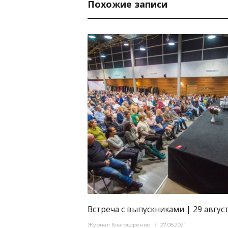
Похожие записи
3072
0
з рубрики
Без рубрики
Встреча с выпускниками | 29 авгус
Журнал Благодарение
27.08.2021