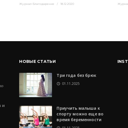
Журнал Благодарение
18.12.2020
Журна
НОВЫЕ СТАТЬИ
INS
Три года без брюк
01.11.2025
по
м и
Приучить малыша к
спорту можно еще во
время беременности
01.11.2025