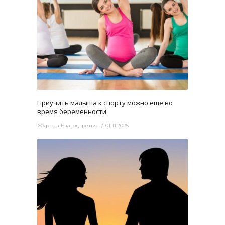
2676
0
Приучить малыша к спорту можно еще во
время беременности
Журнал Благодарение
01.11.2025