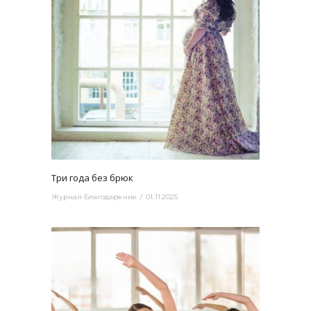
2950
0
Три года без брюк
Журнал Благодарение
01.11.2025