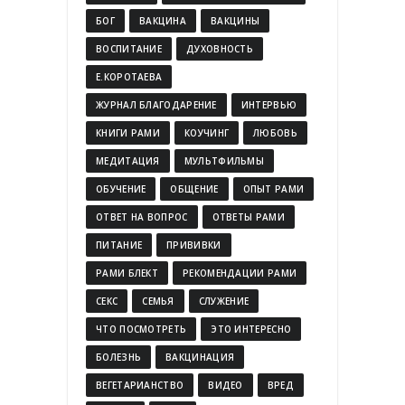
БОГ
ВАКЦИНА
ВАКЦИНЫ
ВОСПИТАНИЕ
ДУХОВНОСТЬ
Е.КОРОТАЕВА
ЖУРНАЛ БЛАГОДАРЕНИЕ
ИНТЕРВЬЮ
КНИГИ РАМИ
КОУЧИНГ
ЛЮБОВЬ
МЕДИТАЦИЯ
МУЛЬТФИЛЬМЫ
ОБУЧЕНИЕ
ОБЩЕНИЕ
ОПЫТ РАМИ
ОТВЕТ НА ВОПРОС
ОТВЕТЫ РАМИ
ПИТАНИЕ
ПРИВИВКИ
РАМИ БЛЕКТ
РЕКОМЕНДАЦИИ РАМИ
СЕКС
СЕМЬЯ
СЛУЖЕНИЕ
ЧТО ПОСМОТРЕТЬ
ЭТО ИНТЕРЕСНО
БОЛЕЗНЬ
ВАКЦИНАЦИЯ
ВЕГЕТАРИАНСТВО
ВИДЕО
ВРЕД