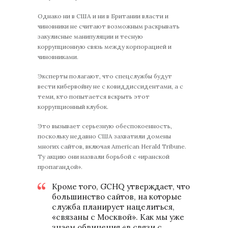
Однако ни в США и ни в Британии власти и
чиновники не считают возможным раскрывать
закулисные манипуляции и тесную
коррупционную связь между корпорацией и
чиновниками.
Эксперты полагают, что спецслужбы будут
вести кибервойну не с ковиддиссидентами, а с
теми, кто попытается вскрыть этот
коррупционный клубок.
Это вызывает серьезную обеспокоенность,
поскольку недавно США захватили домены
многих сайтов, включая American Herald Tribune.
Ту акцию они назвали борьбой с «иранской
пропагандой».
Кроме того, GCHQ утверждает, что
большинство сайтов, на которые
служба планирует нацелиться,
«связаны с Москвой». Как мы уже
знаем обвинения «в связи с