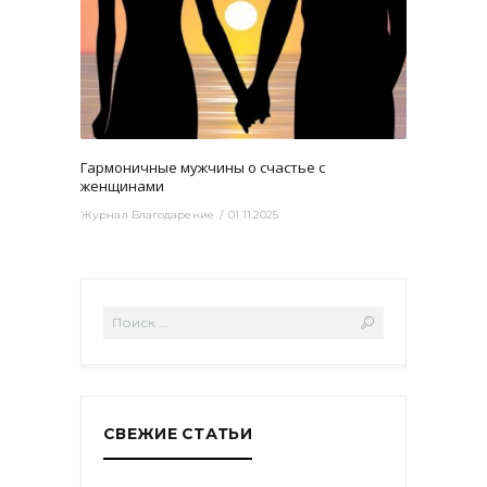
3807
0
Гармоничные мужчины о счастье с
женщинами
Журнал Благодарение
01.11.2025
СВЕЖИЕ СТАТЬИ