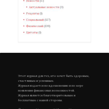
Новости
(17)
Актуальные новости
(3)
Рецепты
(1)
Социальный
(127)
Физический
(139)
Цитаты
(1)
Этот журнал для тех, кто хочет быть здоровым,
счастливым и успешным.
Журнал издается по вдохновению и по мере
появления финансовых возможностей.
Журнал является благотворительным и
бесплатным с нашей стороны.