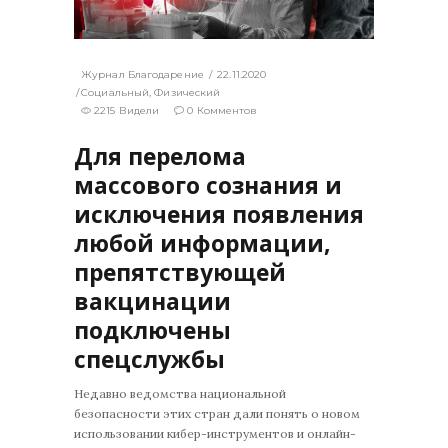
Журнал Благодарение
22.11.2020
Социальный
,
Физический
2215 Видели
0 Комментов
Для перелома
массового сознания и
исключения появления
любой информации,
препятствующей
вакцинации
подключены
спецслужбы
Недавно ведомства национальной
безопасности этих стран дали понять о новом
использовании кибер-инструментов и онлайн-