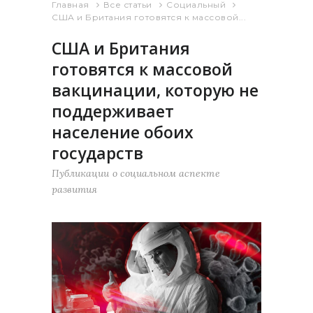
Главная
Все статьи
Социальный
США и Британия готовятся к массовой...
США и Британия
готовятся к массовой
вакцинации, которую не
поддерживает
население обоих
государств
Публикации о социальном аспекте
развития