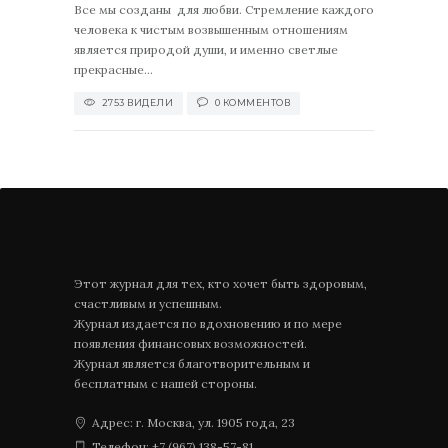
Все мы созданы для любви. Стремление каждого
человека к чистым возвышенным отношениям
является природой души, и именно светлые
прекрасные...
2753 ВИДЕЛИ
0 КОММЕНТОВ
Этот журнал для тех, кто хочет быть здоровым,
счастливым и успешным.
Журнал издается по вдохновению и по мере
появления финансовых возможностей.
Журнал является благотворительным и
бесплатным с нашей стороны.
Адрес: г. Москва, ул. 1905 года, 23
Телефон: +7 (967) 138-57-81