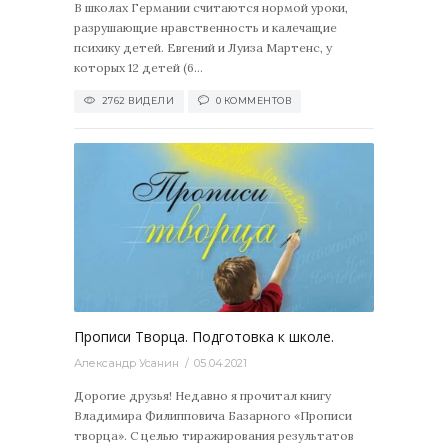
В школах Германии считаются нормой уроки,
разрушающие нравственность и калечащие
психику детей. Евгений и Луиза Мартенс, у
которых 12 детей (6...
2762 ВИДЕЛИ
0 КОММЕНТОВ
2196
0
Прописи Творца. Подготовка к школе.
Александр Усанин
05.04.2021
Дорогие друзья! Недавно я прочитал книгу
Владимира Филипповича Базарного «Прописи
творца». С целью тиражирования результатов