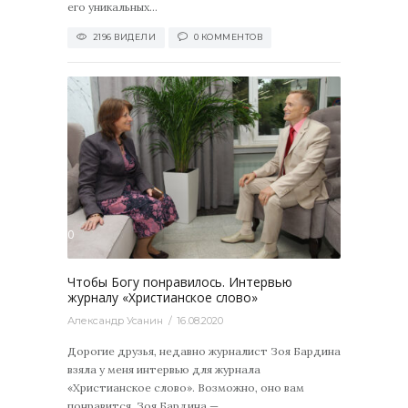
его уникальных...
2196 ВИДЕЛИ
0 КОММЕНТОВ
3177
0
Чтобы Богу понравилось. Интервью
журналу «Христианское слово»
Александр Усанин
16.08.2020
Дорогие друзья, недавно журналист Зоя Бардина
взяла у меня интервью для журнала
«Христианское слово». Возможно, оно вам
понравится. Зоя Бардина —...