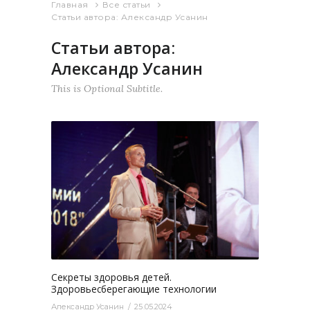
Главная
Все статьи
Статьи автора: Александр Усанин
Статьи автора:
Александр Усанин
This is Optional Subtitle.
2388
0
Секреты здоровья детей.
Здоровьесберегающие технологии
Александр Усанин
25.05.2024