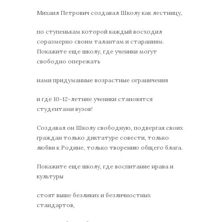
Михаил Петрович создавал Школу как лестницу,
по ступенькам которой каждый восходил
соразмерно своим талантам и стараниям.
Покажите еще школу, где ученики могут
свободно опережать
нами придуманные возрастные ограничения
и где 10-12-летние ученики становятся
студентами вузов!
Создавал он Школу свободную, подвергая своих
граждан только диктатуре совести, только
любви к Родине, только творению общего блага.
Покажите еще школу, где воспитание нрава и
культуры
стоят выше безликих и безличностных
стандартов,