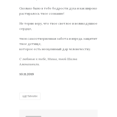
Сколько было в тебе бодрости духа и как широко
растиралось твое сознание!
Не теряю веру, что твое светлое и великодушное
сердце,
твоя самоотверженная забота и впредь защитит
твое детище,
которое есть неоценимый дар человечеству.
С любовью к тебе, Миша, твой Шалва
Амонашвили.
10.11.2019
ЩЕТИНИН