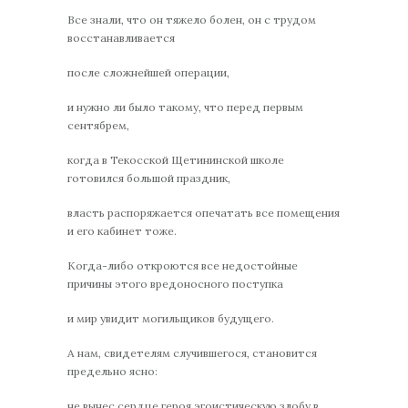
Все знали, что он тяжело болен, он с трудом
восстанавливается
после сложнейшей операции,
и нужно ли было такому, что перед первым
сентябрем,
когда в Текосской Щетининской школе
готовился большой праздник,
власть распоряжается опечатать все помещения
и его кабинет тоже.
Когда-либо откроются все недостойные
причины этого вредоносного поступка
и мир увидит могильщиков будущего.
А нам, свидетелям случившегося, становится
предельно ясно:
не вынес сердце героя эгоистическую злобу в