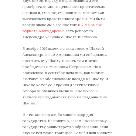
двух ВУЗов. Наряду с образованием дети
приобретали много ценнейших практических
навыков и, главное, становились личностями
высочайшего нравственного уровня. Мы были
заочно знакомы с его школой:
в 5-м номере
журнала Благодарение
есть репортаж
Александра Усанина о Школе Щетинина.
В ноябре 2019 вместе с академиком Шалвой
Александровичем Амонашвили мы собирались
посетить эту Школу, пожить там и лично
пообщаться с Михаилом Петровичем. Но к
сожалению, в сентябре начались, как многие
считают, необоснованные наезды на Школу. И
Школу, которую строили десятилетиями
отобрали, учеников выгнили, а великого 75-
летнего преподавателя лишили созданной им
Школы.
И это, конечно же, большой позор для
государства. Не понятно, зачем Российскому
государству Министерство образования, если
случаются такие трагедии. Если бы наш министр