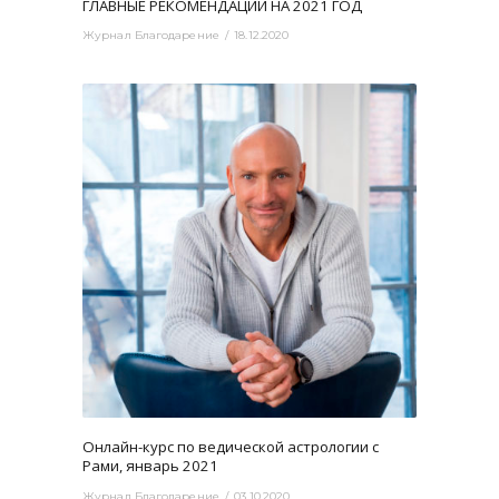
ГЛАВНЫЕ РЕКОМЕНДАЦИИ НА 2021 ГОД
Журнал Благодарение
18.12.2020
3459
0
Онлайн-курс по ведической астрологии с
Рами, январь 2021
Журнал Благодарение
03.10.2020