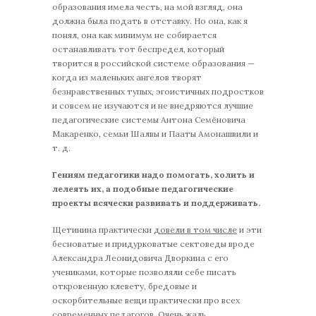
образования имела честь, на мой взгляд, она
должна была подать в отставку. Но она, как я
понял, она как минимум не собирается
останавливать тот беспредел, который
творится в российской системе образования —
когда из маленьких ангелов творят
безнравственных тупых, эгоистичных подростков
и совсем не изучаются и не внедряются лучшие
педагогические системы Антона Семёновича
Макаренко, семьи Шалвы и Пааты Амонашвили и
т. д.
Гениям педагогики надо помогать, холить и
лелеять их, а подобные педагогические
проекты всячески развивать и поддерживать.
Щетинина практически
довели в том числе
и эти
бесноватые и придурковатые сектоведы вроде
Александра Леонидовича Дворкина с его
учениками, которые позволяли себе писать
откровенную клевету, бредовые и
оскорбительные вещи практически про всех
современных педагогов. Очень жаль.