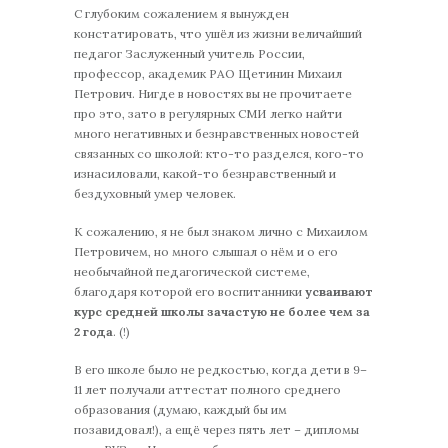
C глубоким сожалением я вынужден
констатировать, что ушёл из жизни величайший
педагог Заслуженный учитель России,
профессор, академик РАО Щетинин Михаил
Петрович. Нигде в новостях вы не прочитаете
про это, зато в регулярных СМИ легко найти
много негативных и безнравственных новостей
связанных со школой: кто-то разделся, кого-то
изнасиловали, какой-то безнравственный и
бездуховный умер человек.
К сожалению, я не был знаком лично с Михаилом
Петровичем, но много слышал о нём и о его
необычайной педагогической системе,
благодаря которой его воспитанники
усваивают
курс средней школы зачастую не более чем за
2 года
. (!)
В его школе было не редкостью, когда дети в 9–
11 лет получали аттестат полного среднего
образования (думаю, каждый бы им
позавидовал!), а ещё через пять лет – дипломы