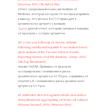
(Howson, 1992, Clin Infect Dis)
Отчет специальной комиссии Institute of
Medicine, которая заседала 20 месяцев и пришла
к выводу, что штамм RA27/3 приводит к
хроническому артриту у женщин.
Здесь
другой отчет, который связывает вакцину
от краснухи с острым артритом.
20.
A one year followup of chronic arthritis
following rubella and hepatitis B vaccination based
upon analysis of the Vaccine Adverse Events
Reporting System (VAERS) database. (Geier, 2002,
Clin Exp Rheumatol)
Анализ VAERS. Прививка от краснухи
ассоциирована с повышением риска
хронического артрита в 32-59 раз, а прививка от
гепатита В с повышением риска хронического
артрита в 5.1-9 раз.
21.
Antibodies directed against rubella virus induce
demyelination in aggregating rat brain cell cultures.
(Besson Duvanel, 2001, J Neurosci Res)