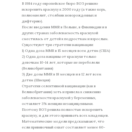
В 1984 году европейское бюро ВОЗ решило
искоренить краснуху к 2000 году (а также корь,
полиомиелит, столбняк новорожденных и
дифтерию).
После введения MMR в Польше, в Финляндии и в
других странах заболеваемость краснухой
сместилась от детей к подросткам и взрослым.
Существуют три стратегии вакцинации:
1) Одна доза MMR в 15 месяцев всем детям (США)
2) Одна доза вакцины от краснухи только
девочкам 10-14 лет, которые не переболели
(Великобритания)
3) Две дозы MMR в 18 месяцев и в 12 лет всем
детям (Швеция)
Стратегия селективной вакцинации (как в
Великобритании) хоть и привела к снижению
заболеваемости краснухой у беременных,
оставляет 3% женщин незащищенными.
Поэтому ВОЗ решила полностью искоренить
краснуху, и для этого прививать всех младенцев.
Математические модели предсказывают, что
если прививочный охват составляет менее 60-