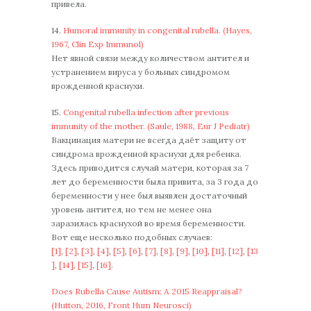
привела.
14.
Humoral immunity in congenital rubella. (Hayes,
1967, Clin Exp Immunol)
Нет явной связи между количеством антител и
устранением вируса у больных синдромом
врожденной краснухи.
15.
Congenital rubella infection after previous
immunity of the mother. (Saule, 1988, Eur J Pediatr)
Вакцинация матери не всегда даёт защиту от
синдрома врожденной краснухи для ребенка.
Здесь приводится случай матери, которая за 7
лет до беременности была привита, за 3 года до
беременности у нее был выявлен достаточный
уровень антител, но тем не менее она
заразилась краснухой во время беременности.
Вот еще несколько подобных случаев:
[1]
,
[2]
,
[3]
,
[4]
,
[5]
,
[6]
,
[7]
,
[8]
,
[9]
,
[10]
,
[11]
,
[12]
,
[13
]
,
[14]
,
[15]
,
[16]
.
Does Rubella Cause Autism: A 2015 Reappraisal?
(Hutton, 2016, Front Hum Neurosci)