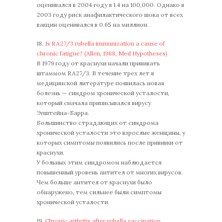
оценивался в 2004 году в 1.4 на 100,000. Однако в
2003 году риск анафилактического шока от всех
вакцин оценивался в 0.65 на миллион.
18.
Is RA27/3 rubella immunization a cause of
chronic fatigue? (Allen, 1988, Med Hypotheses)
В 1979 году от краснухи начали прививать
штаммом RA27/3. В течение трех лет в
медицинской литературе появилась новая
болезнь — синдром хронической усталости,
который сначала приписывался вирусу
Эпштейна-Барра.
Большинство страдающих от синдрома
хронической усталости это взрослые женщины, у
которых симптомы появились после прививки от
краснухи.
У больных этим синдромом наблюдается
повышенный уровень антител от многих вирусов.
Чем больше антител от краснухи было
обнаружено, тем сильнее были симптомы
хронической усталости.
19.
Chronic arthritis after rubella vaccination.