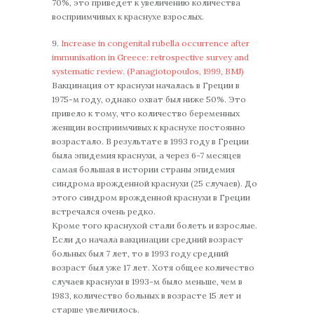
70%, это приведет к увеличению количества
восприимчивых к краснухе взрослых.
9.
Increase in congenital rubella occurrence after
immunisation in Greece: retrospective survey and
systematic review. (Panagiotopoulos, 1999, BMJ)
Вакцинация от краснухи началась в Греции в
1975-м году, однако охват был ниже 50%. Это
привело к тому, что количество беременных
женщин восприимчивых к краснухе постоянно
возрастало. В результате в 1993 году в Греции
была эпидемия краснухи, а через 6-7 месяцев
самая большая в истории страны эпидемия
синдрома врожденной краснухи (25 случаев). До
этого синдром врожденной краснухи в Греции
встречался очень редко.
Кромe того краснухой стали болеть и взрослые.
Если до начала вакцинации средний возраст
больных был 7 лет, то в 1993 году средний
возраст был уже 17 лет. Хотя общее количество
случаев краснухи в 1993-м было меньше, чем в
1983, количество больных в возрасте 15 лет и
старше увеличилось.