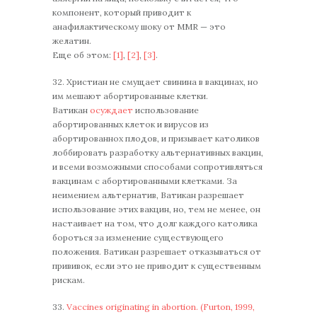
компонент, который приводит к
анафилактическому шоку от MMR — это
желатин.
Еще об этом:
[1]
,
[2]
,
[3]
.
32. Христиан не смущает свинина в вакцинах, но
им мешают абортированные клетки.
Ватикан
осуждает
использование
абортированных клеток и вирусов из
абортированнох плодов, и призывает католиков
лоббировать разработку альтернативных вакцин,
и всеми возможными способами сопротивляться
вакцинам с абортированными клетками. За
неимением альтернатив, Ватикан разрешает
использование этих вакцин, но, тем не менее, он
настаивает на том, что долг каждого католика
бороться за изменение существующего
положения. Ватикан разрешает отказываться от
прививок, если это не приводит к существенным
рискам.
33.
Vaccines originating in abortion. (Furton, 1999,