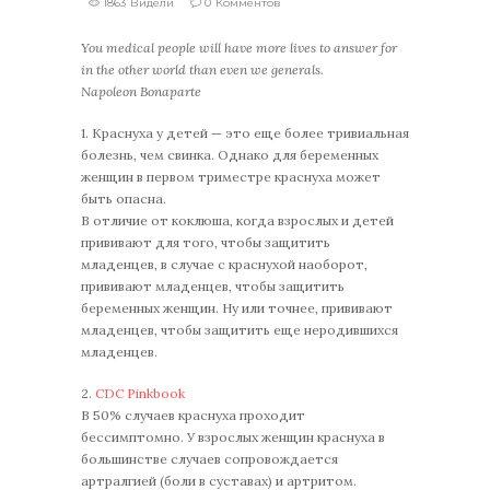
1863 Видели
0 Комментов
You medical people will have more lives to answer for
in the other world than even we generals.
Napoleon Bonaparte
1. Краснуха у детей — это еще более тривиальная
болезнь, чем свинка. Однако для беременных
женщин в первом триместре краснуха может
быть опасна.
В отличие от коклюша, когда взрослых и детей
прививают для того, чтобы защитить
младенцев, в случае с краснухой наоборот,
прививают младенцев, чтобы защитить
беременных женщин. Ну или точнее, прививают
младенцев, чтобы защитить еще неродившихся
младенцев.
2.
CDC Pinkbook
В 50% случаев краснуха проходит
бессимптомно. У взрослых женщин краснуха в
большинстве случаев сопровождается
артралгией (боли в суставах) и артритом.