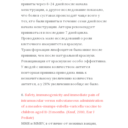
привиты через 6-24 дней после начала
менструации, а другое исследование показало,
что боли в суставах происходят чаще всего у
тех, кто были привиты в течение семи дней после
начала менструации. Авторы рекомендует
прививаться в последние 7 дней цикла.
Проводилось мало исследований о роли
клеточного иммунитета в краснухе.
Трансформация лимфоцитов была ниже после
прививки, чем после натуральной краснухи.
Ревакцинация от краснухи не особо эффективна.
У людей с низким количеством антител
повторная прививка приводила лишь к
незначительному увеличению количества
антител, а у 28% увеличения вообще не было.
6.
Safety, immunogenicity and immediate pain of
intramuscular versus subcutaneous administration
of a measles-mumps-rubella-varicella vaccine to
children aged 11-21 months. (Knuf, 2010, Eur J
Pediatr)
MMR и MMRV, в отличие от неживых вакцин,