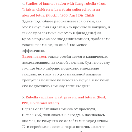
4.
Studies of immunization with living rubella virus.
Trials in children with a strain cultured from an
aborted fetus. (Plotkin, 1965, Am J Dis Child)
Здесь подробнее рассказывается о том, как
этот вирус был выделен, как произвели вакцину, и
как ее проверяли на сиротах в Филадельфии.
Кроме подкожного введения вакцины, пробовали
также назальное, но оно было менее
эффективно.
Здесь
и
здесь
также сообщается о клинических
исследованиях назальной вакцины. Судя по всему
в конце было выбрано подкожное введение
вакцины, потому что для назальной вакцины
требуется большее количество вируса, и потому
что подкожную вакцину легче вводить.
5.
Rubella vaccines: past, present and future. (Best,
1991, Epidemiol Infect)
Первая ослабленная вакцина от краснухи,
HPV77.DE5, появилась в 1961 году. А называлась
она так, потому что ее ослабляли посредством
77-и серийных пассажей через почечные клетки