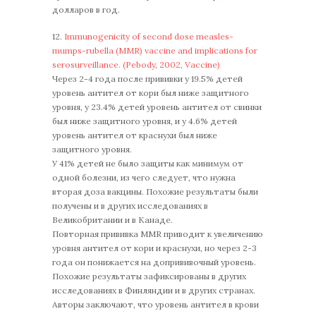
долларов в год.
12.
Immunogenicity of second dose measles-
mumps-rubella (MMR) vaccine and implications for
serosurveillance. (Pebody, 2002, Vaccine)
Через 2-4 года после прививки у 19.5% детей
уровень антител от кори был ниже защитного
уровня, у 23.4% детей уровень антител от свинки
был ниже защитного уровня, и у 4.6% детей
уровень антител от краснухи был ниже
защитного уровня.
У 41% детей не было защиты как минимум от
одной болезни, из чего следует, что нужна
вторая доза вакцины. Похожие результаты были
получены и в других исследованиях в
Великобритании и в Канаде.
Повторная прививка MMR приводит к увеличению
уровня антител от кори и краснухи, но через 2-3
года он понижается на допрививочный уровень.
Похожие результаты зафиксированы в других
исследованиях в Финляндии и в других странах.
Авторы заключают, что уровень антител в крови