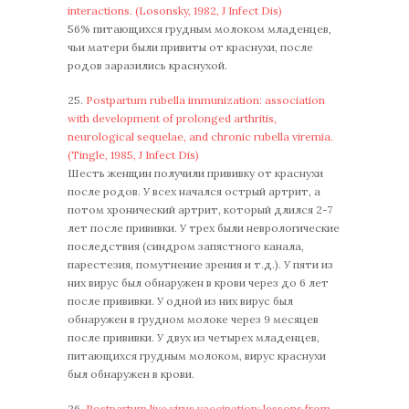
interactions. (Losonsky, 1982, J Infect Dis)
56% питающихся грудным молоком младенцев,
чьи матери были привиты от краснухи, после
родов заразились краснухой.
25.
Postpartum rubella immunization: association
with development of prolonged arthritis,
neurological sequelae, and chronic rubella viremia.
(Tingle, 1985, J Infect Dis)
Шесть женщин получили прививку от краснухи
после родов. У всех начался острый артрит, а
потом хронический артрит, который длился 2-7
лет после прививки. У трех были неврологические
последствия (синдром запястного канала,
парестезия, помутнение зрения и т.д.). У пяти из
них вирус был обнаружен в крови через до 6 лет
после прививки. У одной из них вирус был
обнаружен в грудном молоке через 9 месяцев
после прививки. У двух из четырех младенцев,
питающихся грудным молоком, вирус краснухи
был обнаружен в крови.
26.
Postpartum live virus vaccination: lessons from