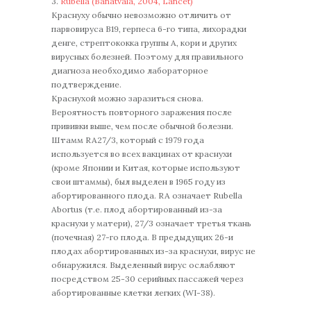
3.
Rubella (Banatvala, 2004, Lancet)
Краснуху обычно невозможно отличить от
парвовируса B19, герпеса 6-го типа, лихорадки
денге, стрептококка группы А, кори и других
вирусных болезней. Поэтому для правильного
диагноза необходимо лабораторное
подтверждение.
Краснухой можно заразиться снова.
Вероятность повторного заражения после
прививки выше, чем после обычной болезни.
Штамм RA27/3, который с 1979 года
используется во всех вакцинах от краснухи
(кроме Японии и Китая, которые используют
свои штаммы), был выделен в 1965 году из
абортированного плода. RA означает Rubella
Abortus (т.е. плод абортированный из-за
краснухи у матери), 27/3 означает третья ткань
(почечная) 27-го плода. В предыдущих 26-и
плодах абортированных из-за краснухи, вирус не
обнаружился. Выделенный вирус ослабляют
посредством 25-30 серийных пассажей через
абортированные клетки легких (WI-38).