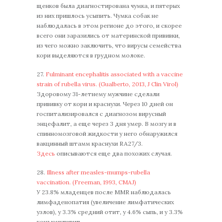
щенков была диагностирована чумка, и пятерых
из них пришлось усыпить. Чумка собак не
наблюдалась в этом регионе до этого, и скорее
всего они заразились от материнской прививки,
из чего можно заключить, что вирусы семейства
кори выделяются в грудном молоке.
27.
Fulminant encephalitis associated with a vaccine
strain of rubella virus. (Gualberto, 2013, J Clin Virol)
Здоровому 31-летнему мужчине сделали
прививку от кори и краснухи. Через 10 дней он
госпитализировался с диагнозом вирусный
энцефалит, а еще через 3 дня умер. В мозгу и в
спинномозговой жидкости у него обнаружился
вакцинный штамм краснухи RA27/3.
Здесь
описываются еще два похожих случая.
28.
Illness after measles-mumps-rubella
vaccination. (Freeman, 1993, CMAJ)
У 23.8% младенцев после MMR наблюдалась
лимфаденопатия (увеличение лимфатических
узлов), у 3.3% средний отит, у 4.6% сыпь, и у 3.3%
конъюнктивит