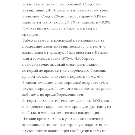
антитела от всех трех болезней. Среди 14-
летних лишь у 46% были антитела ко всем трем
болезням. Среди 20-летних и старше у 6.1% не
было антител от кори, у 11.7% от свинки, и у 8.8%
15-и летних и старше не было антител от
краснухи.
Заболеваемость краснухой не изменилась за
последние десятилетия, несмотря на то, что
вакцинация от краснухи была введена в Италии
для девочек в начале 1970-х. Наоборот,
недостаточно высокий охват вакцинации,
который не приводит к искоренению болезни,
приводит, как и в случае с корью, к тому, что
болезнь смещается во взрослый возраст, что в
случае с краснухой намного опаснее, из-за риска
заболеть во время беременности.
Авторы заключают, что поставленная ВОЗ цель
искоренения кори, свинки и краснухи достигнута
не была, и что недостаточная вакцинация в
Италии привела лишь к увеличению количества
восприимчивых к кори и к краснухе взрослых, а в
случае свинки вакцинация вообще ни к чему не