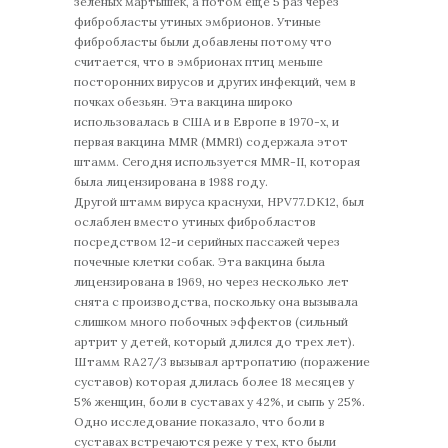
зеленых мартышек, а потом еще 5 раз через
фибробласты утиных эмбрионов. Утиные
фибробласты были добавлены потому что
считается, что в эмбрионах птиц меньше
посторонних вирусов и других инфекций, чем в
почках обезьян. Эта вакцина широко
использовалась в США и в Европе в 1970-х, и
первая вакцина MMR (MMR1) содержала этот
штамм. Сегодня используется MMR-II, которая
была лицензирована в 1988 году.
Другой штамм вируса краснухи, HPV77.DK12, был
ослаблен вместо утиных фибробластов
посредством 12-и серийных пассажей через
почечные клетки собак. Эта вакцина была
лицензирована в 1969, но через несколько лет
снята с производства, поскольку она вызывала
слишком много побочных эффектов (сильный
артрит у детей, который длился до трех лет).
Штамм RA27/3 вызывал артропатию (поражение
суставов) которая длилась более 18 месяцев у
5% женщин, боли в суставах у 42%, и сыпь у 25%.
Одно исследование показало, что боли в
суставах встречаются реже у тех, кто были