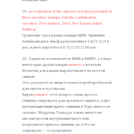
29.
An evaluation of the adverse reaction potential of
three measles-mumps-rubella combination
vaccines. (Dos Santos, 2002, Rev Panam Salud
Publica)
Сравнение трех разных вакцин MMR. Прививки
повышали риск лимфаденопатиии в 3.11/2.22/1.4
раз, и риск паротита в 5.72/2.33/2.46 раз.
30. Одним из компонентов MMR и MMRV, а также
некоторых других вакцин
является
желатин.
Желатин для вакцин вырабатывают из костей
свиней.
Это, разумеется, является некоторой проблемой
для евреев и мусульман.
Евреи
решают
этот вопрос очень просто.
Свинина запрещена для орального приёма, а про
внутримышечный приём свинины в Торе ничего не
сказано. Мудрецы Талмуда также ничего не
писали против внутримышечного или
подкожного приема свинины, ну а что не
запрещено — то разрешено.