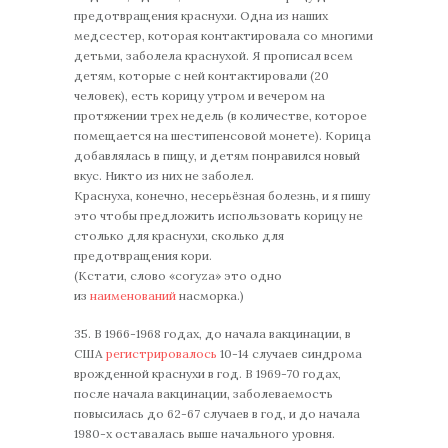
предотвращения краснухи. Одна из наших
медсестер, которая контактировала со многими
детьми, заболела краснухой. Я прописал всем
детям, которые с ней контактировали (20
человек), есть корицу утром и вечером на
протяжении трех недель (в количестве, которое
помещается на шестипенсовой монете). Корица
добавлялась в пищу, и детям понравился новый
вкус. Никто из них не заболел.
Краснуха, конечно, несерьёзная болезнь, и я пишу
это чтобы предложить использовать корицу не
столько для краснухи, сколько для
предотвращения кори.
(Кстати, слово «coryza» это одно
из
наименований
насморка.)
35. В 1966-1968 годах, до начала вакцинации, в
США
регистрировалось
10-14 случаев синдрома
врожденной краснухи в год. В 1969-70 годах,
после начала вакцинации, заболеваемость
повысилась до 62-67 случаев в год, и до начала
1980-х оставалась выше начального уровня.