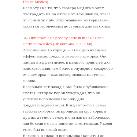
Ethics Medics)
Несмотря на то, что карьера медика может
пострадать из-за отказа от вакцинации, отказ
от прививок с абортированными материалами
является героическим поступком для католика.
34.
Cinnamon as a prophylactic in measles and
German measles (Drummond, 1917, BMJ)
Эфирное масло корицы — это одно из самых
эффективных средств лечения насморка. Оно
намного эффективнее, и намного приятнее для
использования, чем более популярное лекарство
от насморка — аммонизированная настойка
хинина.
Несколько лет назад в BMJ была опубликована
статья, автор которой утверждал, что он
успешно использовал корицу для
предотвращения кори. Когда кто-то в семье
заболевал корью, он прописывал курс корицы
другим детям в семье, и они или не заболевали,
или болели с очень мягкими симптомами. У меня
тоже был похожий опыт.
Недавно, однако, я использовал корицу для