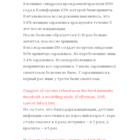
В вспышке синдрома врожденной краснухи 1990
года в Калифорнии 43% матерей были привиты.
В итальянском исследовании выяснилось, что
9.8% женщин заразились краснухой в течение 5
лет после вакцинации.
После болезни образуется в 5-10 раз больше
антител, чем после прививки.
В исследовании 190 солдат во время эпидемии
80% привитых заразились. Из переболевших лишь
3.4% заразились. Из непереболевших и
непривитых все заразились. У вновь заразившихся
симптомов болезни не было. У заразившихся в
первый раз лишь у трети были симптомы.
Dangers of vaccine refusal near the herd immunity
threshold: a modelling study. (Fefferman, 2015,
Lancet Infect Dis)
Из-за того, что благодаря вакцинации, детские
инфекции сместились во взрослый возраст, корь
стала опаснее в 4 раза, ветрянка — в 2 раза, а
краснуха — в 5 раз.
16.
Vaccines for measles, mumps and rubella in