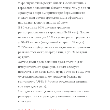
У краснухи очень редко бывают осложнения. У
взрослых осложнения бывают чаще, чем у детей.
Краснуха в первом триместре беременности
может привести к врожденным дефектам у
плода или к спонтанному аборту.
В 80-х годах 30% случаев краснухи
регистрировались у взрослых (15-39 лет). После
начала вакцинации 60% случаев регистрируются
у 20-49 летних (медианный возраст 32 года).
У 35% постпубертатных женщин после прививки
развивается острая артралгия, а у 10% острый
артрит.
Хотя одной дозы вакцины достаточно для
иммунитета от краснухи, детям следует
получить две дозы MMR. Ну просто потому, что
отдельной вакцины от краснухи больше не
выпускают. (UPD: В России отдельная вакцина
все еще доступна).
Нет достаточно данных, как иммунная система
реагирует на вторую дозу вакцины от свинки и
краснухи.