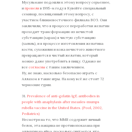
Мусульмане подошли к этому вопросу серьезнее,
и
провели
в 1995-м году в Кувейте специальный
семинар, посвященный этому вопросу, с
участием ближневосточного филиала ВОЗ. Они
заключили, что в процессе переработки желатин
проходит трансформацию из нечистой
субстанции (харам) в чистую субстанцию
(халяль), и в процессе изготовления желатина
кости, сухожилия и кожа нечистого животного
превращаются в чистый желатин, который
можно даже употреблять в пищу. Однако не
все
согласны
с таким заключением.
Ну, не знаю, насколько безопасно играть с
Аллахом в такие игры. На кону всё же стоят 72
черноокие гурии.
31.
Prevalence of anti-gelatin IgE antibodies in
people with anaphylaxis after measles-mumps
rubella vaccine in the United States. (Pool, 2002,
Pediatrics)
Несмотря на то, что MMR содержит яичный
белок, эта вакцина не противопоказана при
аллергии на яйца, поскольку считается, что