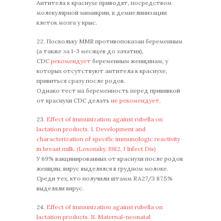
Антитела к краснухе приводят, посредством
молекулярной мимикрии, к демиелинизации
клеток мозга у крыс.
22. Поскольку MMR противопоказан беременным
(а также за 1-3 месяцев до зачатия),
CDC
рекомендует
беременным женщинам, у
которых отсутствуют антитела к краснухе,
привиться сразу после родов.
Однако тест на беременность перед прививкой
от краснухи CDC делать
не рекомендует
.
23.
Effect of immunization against rubella on
lactation products. I. Development and
characterization of specific immunologic reactivity
in breast milk. (Losonsky, 1982, J Infect Dis)
У 69% вакцинированных от краснухи после родов
женщин, вирус выделялся в грудном молоке.
Среди тех, кто получили штамм RA27/3 87.5%
выделяли вирус.
24.
Effect of immunization against rubella on
lactation products. II. Maternal-neonatal