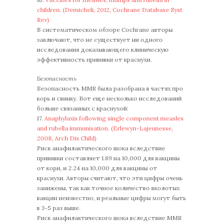
children. (Demicheli, 2012, Cochrane Database Syst
Rev)
В систематическом обзоре Cochrane авторы
заключают, что не существует ни одного
исследования доказывающего клиническую
эффективность прививки от краснухи.
Безопасность
Безопасность MMR была разобрана в частях про
корь и свинку. Вот еще несколько исследований
больше связанных с краснухой:
17.
Anaphylaxis following single component measles
and rubella immunisation. (Erlewyn-Lajeunesse,
2008, Arch Dis Child)
Риск анафилактического шока вследствие
прививки составляет 1.89 на 10,000 для вакцины
от кори, и 2.24 на 10,000 для вакцины от
краснухи. Авторы считают, что эти цифры очень
занижены, так как точное количество вколотых
вакцин неизвестно, и реальные цифры могут быть
в 3-5 раз выше.
Риск анафилактического шока вследствие MMR