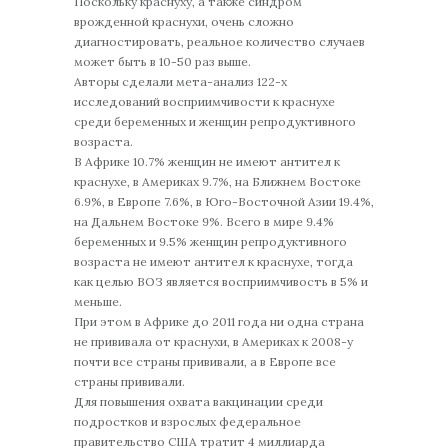
Поскольку краснуху, а также синдром
врожденной краснухи, очень сложно
диагностировать, реальное количество случаев
может быть в 10-50 раз выше.
Авторы сделали мета-анализ 122-х
исследований восприимчивости к краснухе
среди беременных и женщин репродуктивного
возраста.
В Африке 10.7% женщин не имеют антител к
краснухе, в Америках 9.7%, на Ближнем Востоке
6.9%, в Европе 7.6%, в Юго-Восточной Азии 19.4%,
на Дальнем Востоке 9%. Всего в мире 9.4%
беременных и 9.5% женщин репродуктивного
возраста не имеют антител к краснухе, тогда
как целью ВОЗ является восприимчивость в 5% и
меньше.
При этом в Африке до 2011 года ни одна страна
не прививала от краснухи, в Америках к 2008-у
почти все страны прививали, а в Европе все
страны прививали.
Для повышения охвата вакцинации среди
подростков и взрослых федеральное
правительство США тратит 4 миллиарда