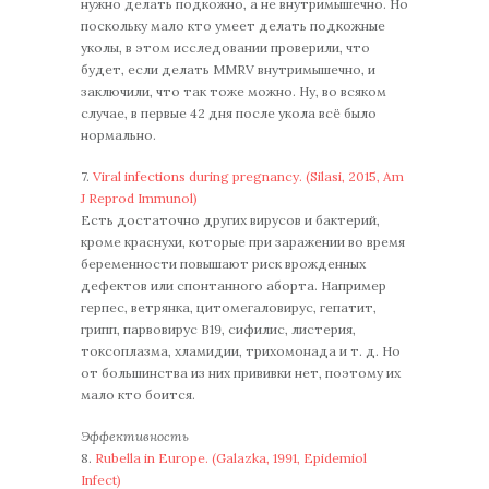
нужно делать подкожно, а не внутримышечно. Но
поскольку мало кто умеет делать подкожные
уколы, в этом исследовании проверили, что
будет, если делать MMRV внутримышечно, и
заключили, что так тоже можно. Ну, во всяком
случае, в первые 42 дня после укола всё было
нормально.
7.
Viral infections during pregnancy. (Silasi, 2015, Am
J Reprod Immunol)
Есть достаточно других вирусов и бактерий,
кроме краснухи, которые при заражении во время
беременности повышают риск врожденных
дефектов или спонтанного аборта. Например
герпес, ветрянка, цитомегаловирус, гепатит,
грипп, парвовирус B19, сифилис, листерия,
токсоплазма, хламидии, трихомонада и т. д. Но
от большинства из них прививки нет, поэтому их
мало кто боится.
Эффективность
8.
Rubella in Europe. (Galazka, 1991, Epidemiol
Infect)