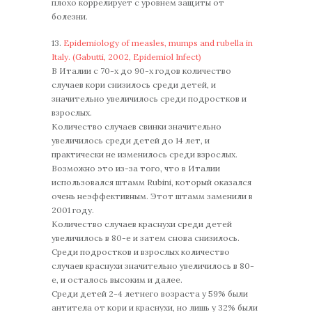
плохо коррелирует с уровнем защиты от
болезни.
13.
Epidemiology of measles, mumps and rubella in
Italy. (Gabutti, 2002, Epidemiol Infect)
В Италии с 70-х до 90-х годов количество
случаев кори снизилось среди детей, и
значительно увеличилось среди подростков и
взрослых.
Количество случаев свинки значительно
увеличилось среди детей до 14 лет, и
практически не изменилось среди взрослых.
Возможно это из-за того, что в Италии
использовался штамм Rubini, который оказался
очень неэффективным. Этот штамм заменили в
2001 году.
Количество случаев краснухи среди детей
увеличилось в 80-е и затем снова снизилось.
Среди подростков и взрослых количество
случаев краснухи значительно увеличилось в 80-
е, и осталось высоким и далее.
Среди детей 2-4 летнего возраста у 59% были
антитела от кори и краснухи, но лишь у 32% были