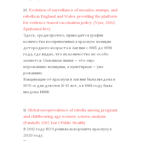
10.
Evolution of surveillance of measles, mumps, and
rubella in England and Wales: providing the platform
for evidence-based vaccination policy. (Vyse, 2002,
Epidemiol Rev)
Здесь, среди прочего, приводится график
количества восприимчивых к краснухе женщин
детородного возраста в Англии с 1985 до 1998
года, где видно, что их количество не особо
меняется. Сплошная линия — это еще
нерожавшие женщины, а пунктирная — уже
рожавшие.
Вакцинация от краснухи в Англии была введена в
1970-м для девочек 11-13 лет, а в 1988 году былa
введенa MMR.
11.
Global seroprevalence of rubella among pregnant
and childbearing age women: a meta-analysis.
(Pandolfi, 2017, Eur J Public Health)
В 2012 году ВОЗ решила искоренить краснуху к
2020 году.