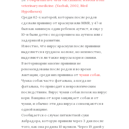
veterinary medicine. (Yazbak, 2002, Med
Hypotheses)
Среди 62-х матерей, которым после родов
сделали прививку от краснухи или MMR, у 47-и
был как минимум один ребенок аутист, и еще у
10-и были дети с подозрением на аутизм или с
задержкой в развитии.
Известно, что вирус краснухи после прививки
выделяется в грудном молоке, но неизвестно,
выделяются ли также вирусы кори и свинки.
В ветеринарии многие прививки не
рекомендованы после родов и во время
лактации, среди них прививка от
чумки собак
.
Чумка собак часто фатальна, а когда не
фатальна, то приводит к неврологическим
последствиям. Вирус чумки собак похож на вирус
кори. Вакцина от кори защищает собак и от
чумки, и обычно эти два вируса совмещаются в
одной вакцине.
Сообщается о случае пятилетней суки
лабрадора, которую привили через 3 дня после
того, как она родила 10 щенков. Через 19 дней у