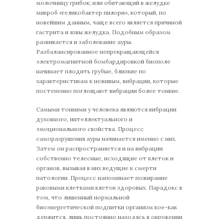
молочницу грибок; или обитающий в желудке
микроб «геликобактер пилори», который, по
новейшим данным, чаще всего является причиной
гастрита и язвы желудка. Подобным образом
развивается и заболевание ауры.
Разбалансированное непрекращающейся
электромагнитной бомбардировкой биополе
начинает плодить грубые, близкие по
характеристикам к неживым, вибрации, которые
постепенно поглощают вибрации более тонкие.
Самыми тонкими у человека являются вибрации
духовного, интеллектуального и
эмоционального свойства. Процесс
саморазрушения ауры начинается именно с них.
Затем он распространяется и на вибрации
собственно телесные, исходящие от клеток и
органов, вызывая в них ведущие к смерти
патологии. Процесс напоминает пожирание
раковыми клетками клеток здоровых. Парадокс в
том, что лишенный нормальной
биоэнергетической подпитки организм кое-как
держится, лишь постоянно находясь в окружении