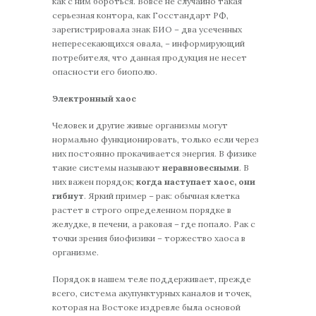
как с ним бороться. Вовсе не случайно такая
серьезная контора, как Госстандарт РФ,
зарегистрировала знак БИО – два усеченных
непересекающихся овала, – информирующий
потребителя, что данная продукция не несет
опасности его биополю.
Электронный хаос
Человек и другие живые организмы могут
нормально функционировать, только если через
них постоянно прокачивается энергия. В физике
такие системы называют
неравновесными
. В
них важен порядок;
когда наступает хаос, они
гибнут
. Яркий пример – рак: обычная клетка
растет в строго определенном порядке в
желудке, в печени, а раковая – где попало. Рак с
точки зрения биофизики – торжество хаоса в
организме.
Порядок в нашем теле поддерживает, прежде
всего, система акупунктурных каналов и точек,
которая на Востоке издревле была основой