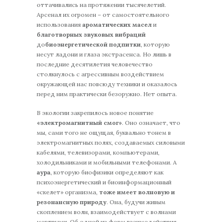
оттачивались на протяжении тысячелетий.
Арсенал их огромен – от самостоятельного
использования
ароматических масел
и
благотворных звуковых вибраций
до
биоэнергетической подпитки
, которую
несут ладони и глаза экстрасенса. Но лишь в
последние десятилетия человечество
столкнулось с агрессивным воздействием
окружающей нас повсюду техники и оказалось
перед ним практически безоружно. Нет опыта.
В экологии закрепилось новое понятие
«электромагнитный смог»
. Оно означает, что
мы, сами того не ощущая, буквально тонем в
электромагнитных полях, создаваемых силовыми
кабелями, телевизорами, компьютерами,
холодильниками и мобильными телефонами. А
аура
, которую биофизики определяют как
психоэнергетический и биоинформационный
«скелет» организма,
тоже имеет волновую и
резонансную природу
. Она, будучи живым
скоплением волн, взаимодействует с волнами
мертвыми. Об одной из форм взаимодействия