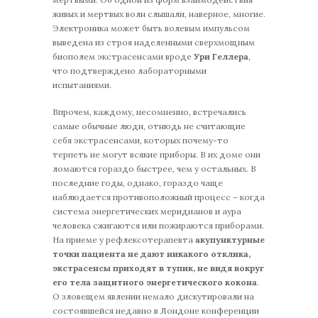
живых и мертвых волн слышали, наверное, многие.
Электроника может быть волевым импульсом
выведена из строя наделенными сверхмощным
биополем экстрасенсами вроде
Ури Геллера
,
что подтверждено лабораторными
испытаниями.
Впрочем, каждому, несомненно, встречались
самые обычные люди, отнюдь не считающие
себя экстрасенсами, которых почему-то
терпеть не могут всякие приборы. В их доме они
ломаются гораздо быстрее, чем у остальных. В
последние годы, однако, гораздо чаще
наблюдается противоположный процесс – когда
система энергетических меридианов и аура
человека сжигаются или пожираются приборами.
На приеме у рефлексотерапевта
акупунктурные
точки пациента не дают никакого отклика,
экстрасенсы приходят в тупик, не видя вокруг
его тела защитного энергетического кокона
.
О зловещем явлении немало дискутировали на
состоявшейся недавно в Лондоне конференции