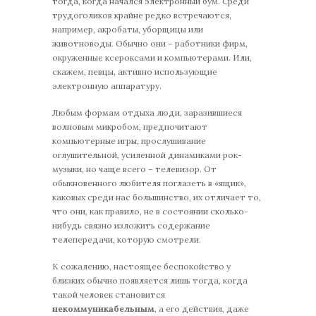
тогда, когда начался электронный бум. Среди
трудоголиков крайне редко встречаются,
например, акробаты, уборщицы или
животноводы. Обычно они – работники фирм,
окруженные ксероксами и компьютерами. Или,
скажем, певцы, активно использующие
электронную аппаратуру.
Любым формам отдыха люди, заразившиеся
волновым микробом, предпочитают
компьютерные игры, прослушивание
оглушительной, усиленной динамиками рок-
музыки, но чаще всего – телевизор. От
обыкновенного любителя поглазеть в «ящик»,
каковых среди нас большинство, их отличает то,
что они, как правило, не в состоянии сколько-
нибудь связно изложить содержание
телепередачи, которую смотрели.
К сожалению, настоящее беспокойство у
близких обычно появляется лишь тогда, когда
такой человек становится
некоммуникабельным
, а его действия, даже