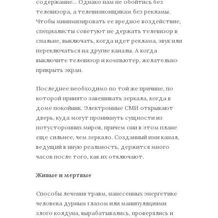
содержание… Однако нам не обойтись без
телевизора, а телевизионщикам без рекламы.
Чтобы минимизировать ее вредное воздействие,
специалисты советуют не держать телевизор в
спальне, выключать, когда идет реклама, звук или
переключаться на другие каналы. А когда
выключите телевизор и компьютер, желательно
прикрыть экран.
Последнее необходимо по той же причине, по
которой принято завешивать зеркала, когда в
доме покойник. Электронные СМИ открывают
дверь, куда могут проникнуть сущности из
потусторонних миров, причем они в этом плане
еще сильнее, чем зеркало. Созданный ими канал,
ведущий в иную реальность, держится много
часов после того, как их отключают.
Живые и мертвые
Способы лечения травм, нанесенных энергетике
человека дурным глазом или манипуляциями
злого колдуна, вырабатывались, проверялись и