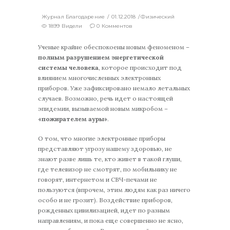
Журнал Благодарение
01.12.2018
Физический
1899 Видели
0 Комментов
Ученые крайне обеспокоены новым феноменом –
полным разрушением энергетической
системы человека
, которое происходит под
влиянием многочисленных электронных
приборов. Уже зафиксировано немало летальных
случаев. Возможно, речь идет о настоящей
эпидемии, вызываемой новым микробом –
«пожирателем ауры»
.
О том, что многие электронные приборы
представляют угрозу нашему здоровью, не
знают разве лишь те, кто живет в такой глуши,
где телевизор не смотрят, по мобильнику не
говорят, интернетом и СВЧ-печами не
пользуются (впрочем, этим людям как раз ничего
особо и не грозит). Воздействие приборов,
рожденных цивилизацией, идет по разным
направлениям, и пока еще совершенно не ясно,