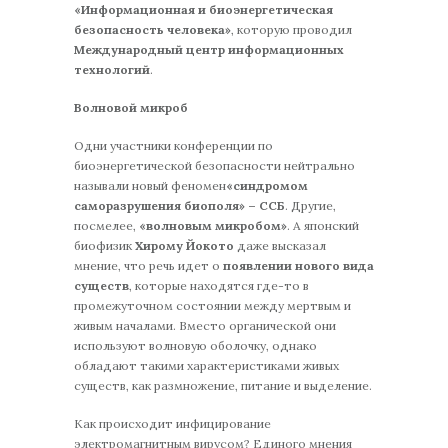
«Информационная и биоэнергетическая
безопасность человека»
, которую проводил
Международный центр информационных
технологий
.
Волновой микроб
Одни участники конференции по
биоэнергетической безопасности нейтрально
называли новый феномен
«синдромом
саморазрушения биополя» – ССБ
. Другие,
посмелее,
«волновым микробом»
. А японский
биофизик
Хирому Йокото
даже высказал
мнение, что речь идет о
появлении нового вида
существ
, которые находятся где-то в
промежуточном состоянии между мертвым и
живым началами. Вместо органической они
используют волновую оболочку, однако
обладают такими характеристиками живых
существ, как размножение, питание и выделение.
Как происходит инфицирование
электромагнитным вирусом? Единого мнения