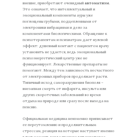
внешне, приобретают очевидный
автоматизм
.
Это означает, что интеллектуальный и
эмоциональный компоненты ауры уже
поглощены грубыми, подцепленными от
электроники вибрациями и дело за
компонентами биологическими. Обращение к
психотерапевтам и психиатрам дает нулевой
эффект: душевный контакт с пациентом врачу
установить не удается, ведь эмоциональный
психоэнергетический центр уже не
функционирует. Лекарственные препараты не
помогают. Между тем зависимость несчастного
от электронных приборов продолжает расти.
Типичный исход саморазрушения биополя –
внезапная смерть от инфаркта, инсульта или
других скоротечных заболеваний во время
отдыха на природе или сразу после выхода на
пенсию.
Официальная медицина неизменно приписывает
ее переутомлению и продолжительным
стрессам, реакция на которые наступает именно
в тот момент, когда происходит некоторое