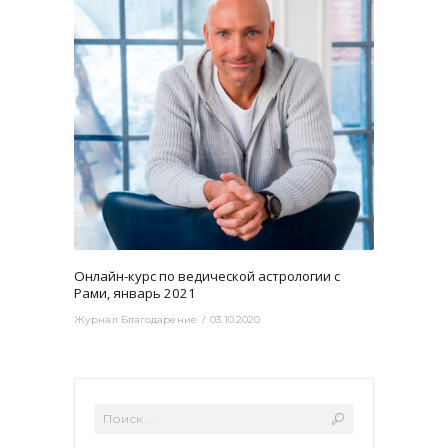
3459
0
Онлайн-курс по ведической астрологии с
Рами, январь 2021
Журнал Благодарение
03.10.2020