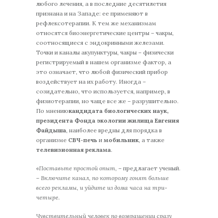
любого лечения, а в последние десятилетия
признана и на Западе: ее применяют в
рефлексотерапии. К тем же механизмам
относятся биоэнергетические центры – чакры,
соотносящиеся с эндокринными железами.
Точки и каналы акупунктуры, чакры – физически
регистрируемый в нашем организме фактор, а
это означает, что любой физический прибор
воздействует на их работу. Иногда –
созидательно, что используется, например, в
физиотерапии, но чаще все же – разрушительно.
По мнению
кандидата биологических наук,
президента Фонда экологии жилища Евгения
Файдыша
, наиболее вредны для порядка в
организме
СВЧ-печь
и
мобильник
, а также
телевизионная реклама
.
«
Поставьте простой опыт,
– предлагает ученый.
–
Включите канал, по которому гонят больше
всего рекламы, и уйдите из дома часа на три-
четыре.
Чувствительный человек по возвращении сразу