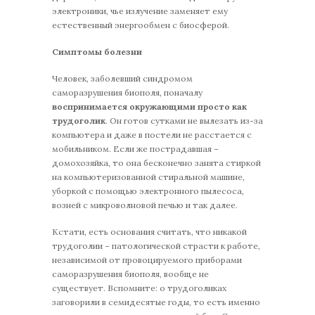
электроники, чье излучение заменяет ему
естественный энергообмен с биосферой.
Симптомы болезни
Человек, заболевший синдромом
саморазрушения биополя, поначалу
воспринимается окружающими просто как
трудоголик
. Он готов сутками не вылезать из-за
компьютера и даже в постели не расстается с
мобильником. Если же пострадавшая –
домохозяйка, то она бесконечно занята стиркой
на компьютеризованной стиральной машине,
уборкой с помощью электронного пылесоса,
возней с микроволновой печью и так далее.
Кстати, есть основания считать, что никакой
трудоголии – патологической страсти к работе,
независимой от провоцируемого приборами
саморазрушения биополя, вообще не
существует. Вспомните: о трудоголиках
заговорили в семидесятые годы, то есть именно