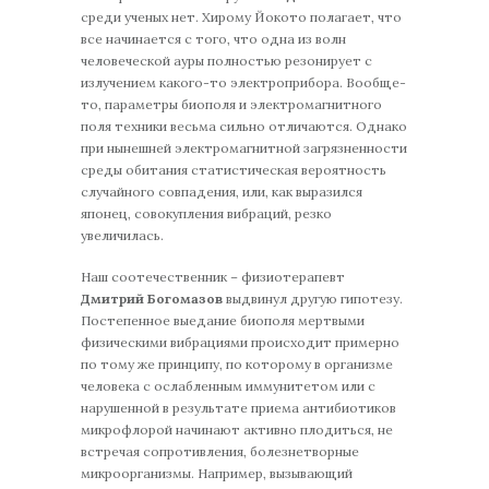
среди ученых нет. Хирому Йокото полагает, что
все начинается с того, что одна из волн
человеческой ауры полностью резонирует с
излучением какого-то электроприбора. Вообще-
то, параметры биополя и электромагнитного
поля техники весьма сильно отличаются. Однако
при нынешней электромагнитной загрязненности
среды обитания статистическая вероятность
случайного совпадения, или, как выразился
японец, совокупления вибраций, резко
увеличилась.
Наш соотечественник – физиотерапевт
Дмитрий Богомазов
выдвинул другую гипотезу.
Постепенное выедание биополя мертвыми
физическими вибрациями происходит примерно
по тому же принципу, по которому в организме
человека с ослабленным иммунитетом или с
нарушенной в результате приема антибиотиков
микрофлорой начинают активно плодиться, не
встречая сопротивления, болезнетворные
микроорганизмы. Например, вызывающий