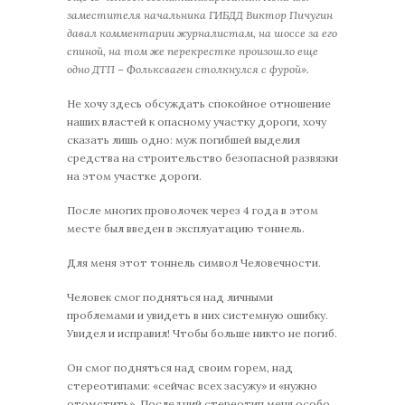
заместителя начальника ГИБДД Виктор Пичугин
давал комментарии журналистам, на шоссе за его
спиной, на том же перекрестке произошло еще
одно ДТП – Фольксваген столкнулся с фурой».
Не хочу здесь обсуждать спокойное отношение
наших властей к опасному участку дороги, хочу
сказать лишь одно: муж погибшей выделил
средства на строительство безопасной развязки
на этом участке дороги.
После многих проволочек через 4 года в этом
месте был введен в эксплуатацию тоннель.
Для меня этот тоннель символ Человечности.
Человек смог подняться над личными
проблемами и увидеть в них системную ошибку.
Увидел и исправил! Чтобы больше никто не погиб.
Он смог подняться над своим горем, над
стереотипами: «сейчас всех засужу» и «нужно
отомстить». Последний стереотип меня особо