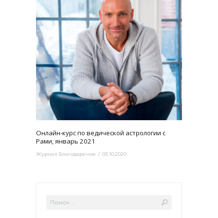
3465
0
Онлайн-курс по ведической астрологии с
Рами, январь 2021
Журнал Благодарение
03.10.2020