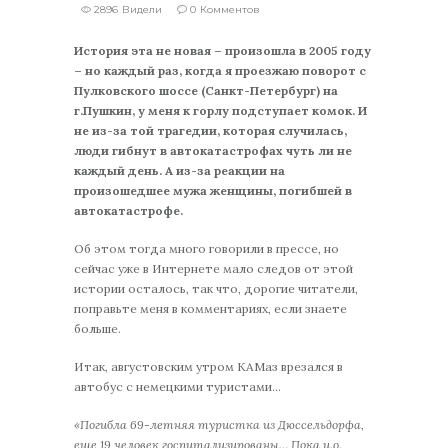
2896 Видели
0 Комментов
История эта не новая – произошла в 2005 году
– но каждый раз, когда я проезжаю поворот с
Пулковского шоссе (Санкт-Петербург) на
г.Пушкин, у меня к горлу подступает комок. И
не из-за той трагедии, которая случилась,
люди гибнут в автокатастрофах чуть ли не
каждый день. А из-за реакции на
произошедшее мужа женщины, погибшей в
автокатастрофе.
Об этом тогда много говорили в прессе, но
сейчас уже в Интернете мало следов от этой
истории осталось, так что, дорогие читатели,
поправьте меня в комментариях, если знаете
больше.
Итак, августовским утром КАМаз врезался в
автобус с немецкими туристами…
«Погибла 69-летняя туристка из Дюссельдорфа,
еще 19 человек госпитализированы… Пока и.о.