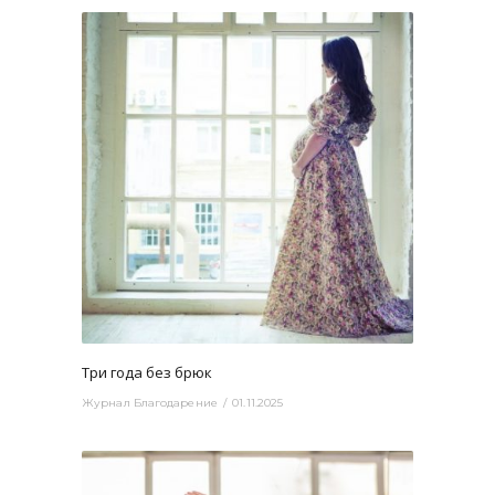
2950
0
Три года без брюк
Журнал Благодарение
01.11.2025