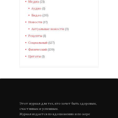
Медиа
(21)
Аудио
(1)
Видео
(20)
Новости
(17)
Актуальные новости
(3)
Рецепты
(1)
Социальный
(127)
Физический
(139)
Цитаты
(1)
Этот журнал для тех, кто хочет быть здоровым,
счастливым и успешным.
Журнал издается по вдохновению и по мере