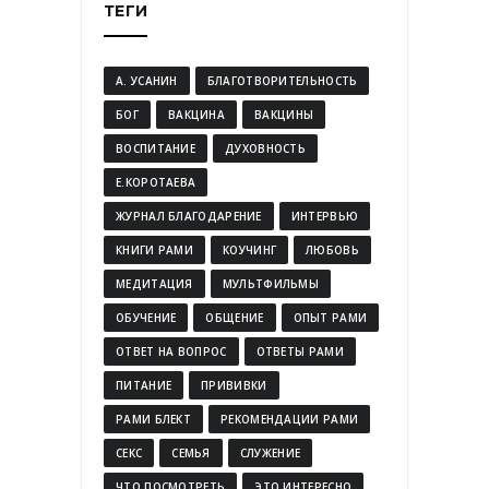
ТЕГИ
А. УСАНИН
БЛАГОТВОРИТЕЛЬНОСТЬ
БОГ
ВАКЦИНА
ВАКЦИНЫ
ВОСПИТАНИЕ
ДУХОВНОСТЬ
Е.КОРОТАЕВА
ЖУРНАЛ БЛАГОДАРЕНИЕ
ИНТЕРВЬЮ
КНИГИ РАМИ
КОУЧИНГ
ЛЮБОВЬ
МЕДИТАЦИЯ
МУЛЬТФИЛЬМЫ
ОБУЧЕНИЕ
ОБЩЕНИЕ
ОПЫТ РАМИ
ОТВЕТ НА ВОПРОС
ОТВЕТЫ РАМИ
ПИТАНИЕ
ПРИВИВКИ
РАМИ БЛЕКТ
РЕКОМЕНДАЦИИ РАМИ
СЕКС
СЕМЬЯ
СЛУЖЕНИЕ
ЧТО ПОСМОТРЕТЬ
ЭТО ИНТЕРЕСНО