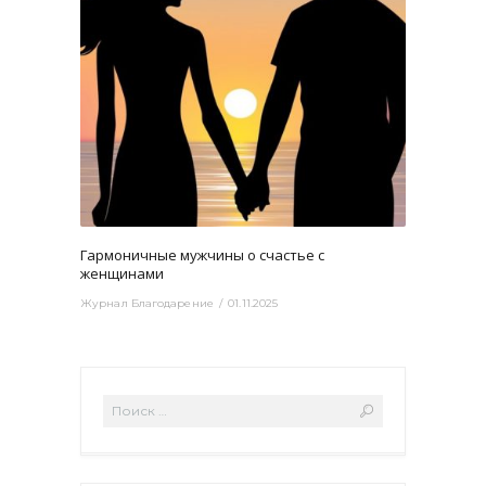
3807
0
Гармоничные мужчины о счастье с
женщинами
Журнал Благодарение
01.11.2025