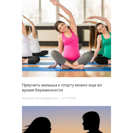
2678
0
Приучить малыша к спорту можно еще во
время беременности
Журнал Благодарение
01.11.2025