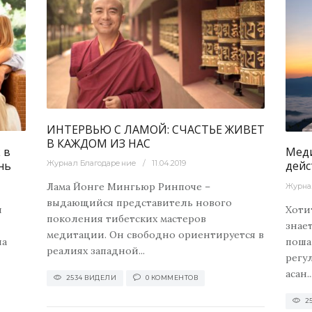
34
0
2573
0
Духовный
ИНТЕРВЬЮ С ЛАМОЙ: СЧАСТЬЕ ЖИВЕТ
В КАЖДОМ ИЗ НАС
 в
Меди
нь
Журнал Благодарение
11.04.2019
дей
Лама Йонге Мингьюр Ринпоче –
Журна
выдающийся представитель нового
й
Хоти
поколения тибетских мастеров
знает
медитации. Он свободно ориентируется в
на
поша
реалиях западной...
регу
асан..
2534 ВИДЕЛИ
0 КОММЕНТОВ
2