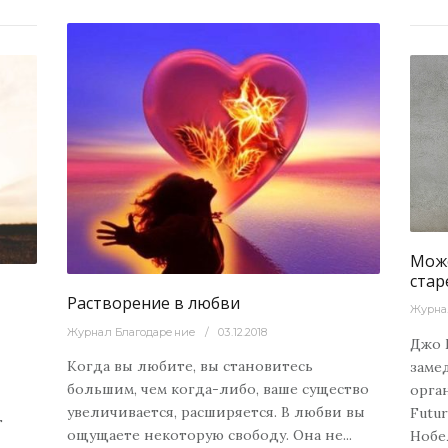
2064
0
Физический
09
0
Може
стар
Растворение в любви
Журна
Журнал Благодарение
03.12.2018
Джо 
Когда вы любите, вы становитесь
заме
большим, чем когда-либо, ваше существо
орга
увеличивается, расширяется. В любви вы
Futur
т
ощущаете некоторую свободу. Она не...
Нобе