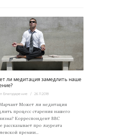
т ли медитация замедлить наше
ение?
л Благодарение
26.11.2018
Марчант Может ли медитация
длить процесс старения нашего
низма? Корреспондент BBC
e рассказывает про лауреата
левской премии...