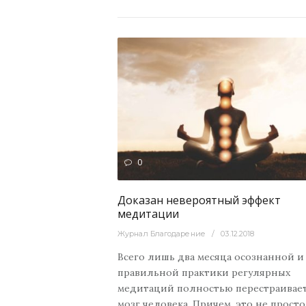
2563
0
теллектуальный
20
Духовный
Доказан невероятный эффект
медитации
Журнал Благодарение
03.12.2018
Всего лишь два месяца осознанной и
правильной практики регулярных
медитаций полностью перестраивае
мозг человека. Причем, это не просто