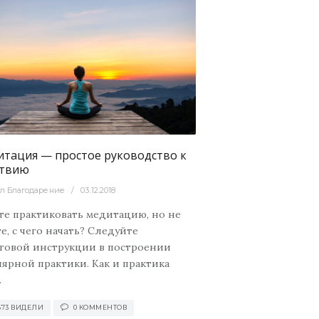
тация — простое руководство к
ствию
л Благодарение
03.12.2018
те практиковать медитацию, но не
е, с чего начать? Следуйте
говой инструкции в построении
лярной практики. Как и практика
.
573 ВИДЕЛИ
0 КОММЕНТОВ