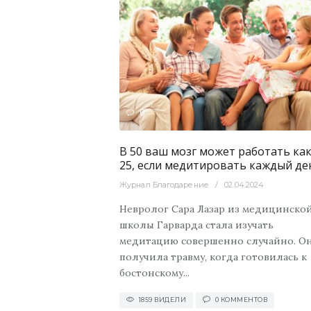
25
Духовный
1859
0
теллектуальный
В 50 ваш мозг может работать как
25, если медитировать каждый де
Журнал Благодарение
02.04.2024
Невролог Сара Лазар из медицинско
школы Гарварда стала изучать
медитацию совершенно случайно. О
получила травму, когда готовилась к
бостонскому...
1859 ВИДЕЛИ
0 КОММЕНТОВ