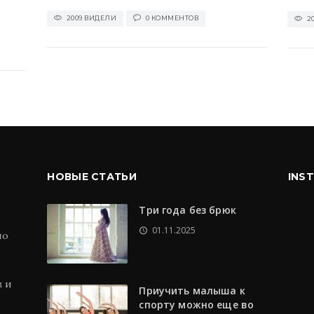
2009 ВИДЕЛИ
0 КОММЕНТОВ
2
НОВЫЕ СТАТЬИ
INS
Три года без брюк
01.11.2025
по
м и
Приучить малыша к
спорту можно еще во