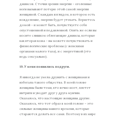
джинсов. С точки зрения энергии – оголенные
ноги вызывают потерю этой самой энергии
женщиной. С каждым взглядом, в котором есть
вожделение, энергия будет утекать. Вернетесь
домой – и может быть, почувствуете себя
опустошенной и подавленной. Опять же если вы
носите слишком облегающие джинсы, которые
как вторая кожа – вы можете почувствовать и
физиологические проблемы (с женскими
органами малого таза), и с энергетикой (это
ведь сексуально).
19.
У меня появились подруги.
Я никогда не умела дружить с женщинами и
избегала такого общества. В моей голове
женщины были теми, кто вечно ноет, плетет
интриги и уводит друг у друга мужчин.
Оказалось, что настоящие женщины другие.
Оказалось, что тот образ в моей голове – это
сильные женщины нашего времени, которые
стараются делать все сами. Поэтому в их мире