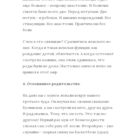
еще больнее – попрошу анастезию. И болючих
схваток было всего две. Перед потугами. Две
потуги – и ребенок. И никаких повреждений. Без
стимуляции. Без анастезии. Практически без
боли.
С чем я это связываю? С развитием женского во
мне. Когда и такая женская функция, как
рождение детей, облегчается. А когда остеопат
смотрела малыша, она очень удивилась, что
роды были не дома. Настолько мягко и легко он
пришел в этот мир.
4. Осознанное родительство
.
На днях мы с мужем лежали вокруг нашего
третьего чуда. Он изучал нас своими глазками-
бусинками, а мы смотрели на него, друг на друга.
И радовались. Тому, что он есть. Это так по-
другому! Первый раз муж от безысходности
сломал сам себе руку об косяк. Второй раз – уже
случайно – порвал связку на баскетболе (сразу