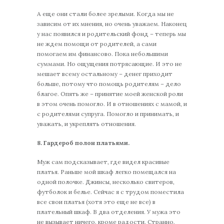
А еще они стали более зрелыми. Когда мы не
зависим от их мнения, но очень уважаем. Наконец
у нас появился и родительский фонд – теперь мы
не ждем помощи от родителей, а сами
помогаем им финансово. Пока небольшими
суммами. Но ощущения потрясающие. И это не
мешает всему остальному – денег приходит
больше, потому что помощь родителям – дело
благое. Опять же – принятие моей женской роли
в этом очень помогло. И в отношениях с мамой, и
с родителями супруга. Помогло и принимать, и
уважать, и укреплять отношения.
8. Гардероб полон платьями.
Муж сам подсказывает, где видел красивые
платья. Раньше мой шкаф легко помещался на
одной полочке. Джинсы, несколько свитеров,
футболок и белье. Сейчас я с трудом поместила
все свои платья (хотя это еще не все) в
плательный шкаф. В два отделения. У мужа это
не вызывает ничего, кроме радости. Странно,