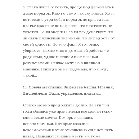
Я стала лучше готовить, проще поддерживать в
доме порядок. Как-то само так случилось. Хотя
нет, если с утра себя в порядок не приведёшь,
платье красивое не наденешь, то и готовить не
хочется. То ли энергия Земли так действует, то
ли связь с женскими энергиями, то ли радость от
своей красоты. Но это факт. Я готовлю,
убираюсь, делаю много домашней работы – с
радостью, удовольствием и отличными
результатами. Сейчас мечтаю о швейной
машинке. Никогда бы не подумала, что я буду
такой…
13.
Сбыча мечтаний. Эйфелева башня, Италия,
Диснейленд, Бали, украшения, платья…
Список можно продолжать долго. За эти три
года сбылись уже практически все мои детско-
юношеские мечты. Которые казались
неисполнимыми. Которые казались
невозможными в этих отношениях еще лет пять
назад. Появляются новые мечты – и тоже