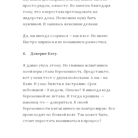
просто рядом, а вместе. Во многом благодаря
тому, что я перестала претендовать на
лидерство дома. Позволила мужу быть
мужчиной. И занялась женскими делами.
Да, мы иногда ссоримся — как и все. Но иначе.
Быстро миримся и не помышляем развестись.
6.
Доверие Богу.
Я давно учусь этому. Но главным испытанием
моей веры стала беременность. Представьте,
вот у меня тест с двумя полосками. А мы – на
Бали. И у нас билеты в Австралию. Срок
небольшой – 8 недель. Опасно? Я никогда ведь
беременной не летала. И тогда я решила —
наконец-то — довериться. В своей
беременности я итак ничего не контролирую. Все
происходит по Божьей воле. Так может быть,
стоит перестать вмешиваться в процесс?