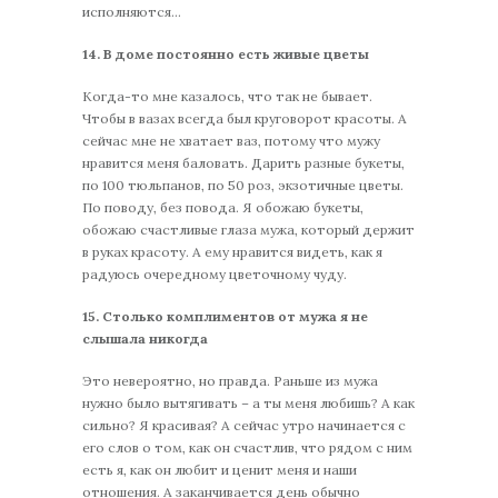
исполняются…
14.
В доме постоянно есть живые цветы
Когда-то мне казалось, что так не бывает.
Чтобы в вазах всегда был круговорот красоты. А
сейчас мне не хватает ваз, потому что мужу
нравится меня баловать. Дарить разные букеты,
по 100 тюльпанов, по 50 роз, экзотичные цветы.
По поводу, без повода. Я обожаю букеты,
обожаю счастливые глаза мужа, который держит
в руках красоту. А ему нравится видеть, как я
радуюсь очередному цветочному чуду.
15.
Столько комплиментов от мужа я не
слышала никогда
Это невероятно, но правда. Раньше из мужа
нужно было вытягивать – а ты меня любишь? А как
сильно? Я красивая? А сейчас утро начинается с
его слов о том, как он счастлив, что рядом с ним
есть я, как он любит и ценит меня и наши
отношения. А заканчивается день обычно