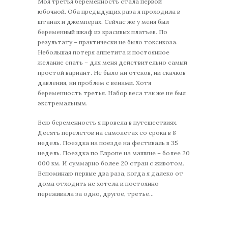
Моя третья беременность стала первой
юбочной. Оба предыдущих раза я проходила в
штанах и джемперах. Сейчас же у меня был
беременный шкаф из красивых платьев. По
результату – практически не было токсикоза.
Небольшая потеря аппетита и постоянное
желание спать – для меня действительно самый
простой вариант. Не было ни отеков, ни скачков
давления, ни проблем с венами. Хотя
беременность третья. Набор веса так же не был
экстремальным.
Всю беременность я провела в путешествиях.
Десять перелетов на самолетах со срока в 8
недель. Поездка на поезде на фестиваль в 35
недель. Поездка по Европе на машине – более 20
000 км. И суммарно более 20 стран с животом.
Вспоминаю первые два раза, когда я далеко от
дома отходить не хотела и постоянно
переживала за одно, другое, третье…