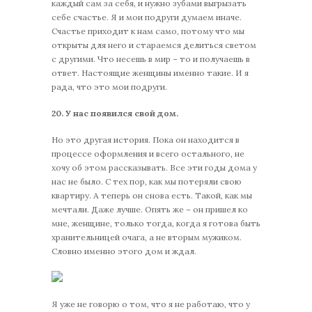
каждый сам за себя, и нужно зубами выгрызать
себе счастье. Я и мои подруги думаем иначе.
Счастье приходит к нам само, потому что мы
открыты для него и стараемся делиться светом
с другими. Что несешь в мир – то и получаешь в
ответ. Настоящие женщины именно такие. И я
рада, что это мои подруги.
20.
У нас появился свой дом.
Но это другая история. Пока он находится в
процессе оформления и всего остального, не
хочу об этом рассказывать. Все эти годы дома у
нас не было. С тех пор, как мы потеряли свою
квартиру. А теперь он снова есть. Такой, как мы
мечтали. Даже лучше. Опять же – он пришел ко
мне, женщине, только тогда, когда я готова быть
хранительницей очага, а не вторым мужиком.
Словно именно этого дом и ждал.
Я уже не говорю о том, что я не работаю, что у