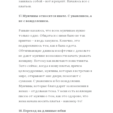
занялась собой – вот и рецепт. Началось все с
платьев.
17.
Мужчины относятся иначе. С уважением, а
не с вожделением.
Раньше казалось, что всем мужчинам нужно
только одно. Общаться с ними было не так
приятно – я ведь замужем. Конечно, это
подкреплялось тем, как я была одета.
Обтягивающие джинсы и кофточки с декольте
не дают мужчине возможности начать уважать
женщину. Потому как включаются инстинкты.
Зато сейчас, когда я ношу платья, причем
целомудренные, мужчины, которых я встречаю в
мире, открывают мне двери, помогают с
сумками. С уважением и без вожделения.
Мужчины, которые благодарят за изменения в
женах – отдельная тема. У меня есть коллекция
писем от мужчин о том, как это здорово, что
жена начала носить платья – наконец-то!
18.
Переход на длинные юбки