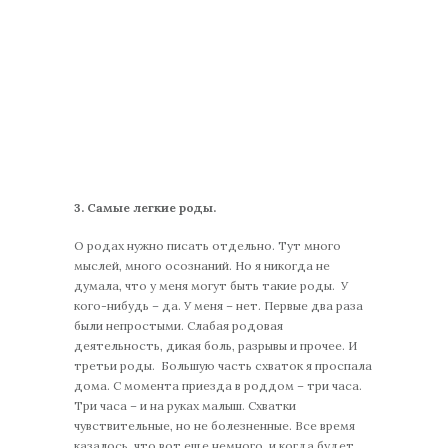
3. Самые легкие роды.
О родах нужно писать отдельно. Тут много
мыслей, много осознаний. Но я никогда не
думала, что у меня могут быть такие роды. У
кого-нибудь – да. У меня – нет. Первые два раза
были непростыми. Слабая родовая
деятельность, дикая боль, разрывы и прочее. И
третьи роды. Большую часть схваток я проспала
дома. С момента приезда в роддом – три часа.
Три часа – и на руках малыш. Схватки
чувствительные, но не болезненные. Все время
казалось, что вот еще немного, и когда будет