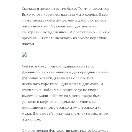
Сначала я носила то, что было. То, что находила.
Было много коротких платьев – до колена. В них
я чувствовала себя лучше, чем в джинсах, но все
равно неуютно. Мужчины иногда опять же
смотрели с вожделением. И постепенно – как и с
брюками – я стала выживать из шкафа короткие
платья.
Сейчас я хожу только в длинных платьях.
Длинные – это как минимум до середины голени
(удобная, кстати, длина для осени). Есть
несколько коротких – для дома и для мужа. И
стаж макси-юбок у меня уже года полтора.
Вместе с мини-юбками из моего шкафа были
уволены и кофточки с декольте. Опять же –
оставшиеся я ношу только дома, только для
мужа. Для гостей я уже надену что-то закрытое
и длинное.
С точки зрения физиологии короткая юбка лучше