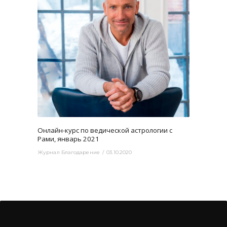
3465
0
Онлайн-курс по ведической астрологии с
Рами, январь 2021
Журнал Благодарение
03.10.2020