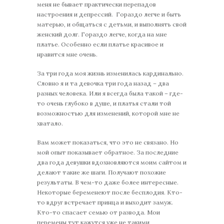
меня не бывает практически перепадов
настроения и депрессий. Гораздо легче и быть
матерью, и общаться с детьми, и выполнять свой
женский долг. Гораздо легче, когда на мне
платье. Особенно если платье красивое и
нравится мне очень.
За три года моя жизнь изменилась кардинально.
Словно я и та девочка три года назад – два
разных человека. Или я всегда была такой – где-
то очень глубоко в душе, и платья стали той
возможностью для изменений, которой мне не
хватало.
Вам может показаться, что это не связано. Но
мой опыт показывает обратное. За последние
два года девушки вдохновляются моим сайтом и
делают такие же шаги. Получают похожие
результаты. В чем-то даже более интересные.
Некоторые беременеют после бесплодия. Кто-
то вдруг встречает принца и выходит замуж.
Кто-то спасает семью от развода. Мои
перемены тут кажутся уже не такими