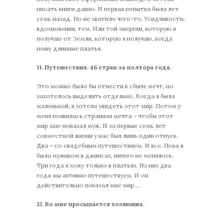
писать книги давно. И первая попытка была лет
семь назад. Но не хватило чего-то. Усидчивости,
вдохновения, тем. Или той энергии, которую я
получаю от Земли, которую я получаю, когда
ношу длинные платья.
11.
Путешествия. 46 стран за полтора года.
Это можно было бы отнести к сбыче мечт, но
захотелось выделить отдельно. Когда я была
маленькой, я хотела увидеть этот мир. Потом у
меня появилась странная мечта – чтобы этот
мир мне показал муж. И за первые семь лет
совместной жизни у нас был лишь один отпуск.
Два – со свадебным путешествием. И все. Пока я
была мужиком в джинсах, ничего не менялось.
Три года я хожу только в платьях. Из них два
года мы активно путешествуем. И он
действительно показал мне мир….
12. Во мне просыпается хозяюшка.