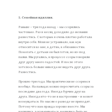
5. Семейная идиллия.
Раньше – три года назад – мы ссорились
частенько. Раз в месяц доходило до желания
развестись. С которым я очень плотно работала
внутри себя. Меня не устраивало, как муж
относится ко мне, к детям, к обязанностям.
Помогать с детьми он был готов, но из-под
палки. Мы ругались, в процессе ссоры говорили
друг другу много гадостей. И после этого
хотелось больше никогда не видеть друг друга.
Развестись.
Прошло три года. Мы практически не ссоримся
вообще. На пальцах можно пересчитать ссоры за
последние два года. Иногда бурчим друг на
друга. Иногда кто-то не в настроении – и может
возмущаться. Но мысли о разводе не приходят.
Потому что нам правда хорошо вместе. Мы
научились договариваться, научились быть не