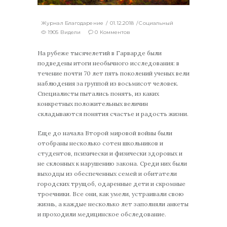
Журнал Благодарение
01.12.2018
Социальный
1905 Видели
0 Комментов
На рубеже тысячелетий в Гарварде были
подведены итоги необычного исследования: в
течение почти 70 лет пять поколений ученых вели
наблюдения за группой из восьмисот человек.
Специалисты пытались понять, из каких
конкретных положительных величин
складываются понятия счастье и радость жизни.
Еще до начала Второй мировой войны были
отобраны несколько сотен школьников и
студентов, психически и физически здоровых и
не склонных к нарушению закона. Среди них были
выходцы из обеспеченных семей и обитатели
городских трущоб, одаренные дети и скромные
троечники. Все они, как умели, устраивали свою
жизнь, а каждые несколько лет заполняли анкеты
и проходили медицинское обследование.