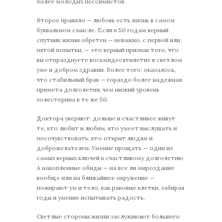
более молодых пессимистов.
Второе правило — любовь есть жизнь в самом
буквальном смысле. Если к 50 годам верный
спутник жизни обретен — неважно, с первой или
пятой попытки, — это верный признак того, что
вы отпразднуете восьмидесятилетие в светлом
уме и добром здравии. Более того: оказалось,
что стабильный брак — гораздо более надежная
примета долголетия, чем низкий уровень
холестерина в те же 50.
Доктора уверяют: дольше и счастливее живут
те, кто любит и любим, кто умеет выслушать и
посочувствовать, кто открыт людям и
доброжелателен. Умение прощать — один из
самых верных ключей к счастливому долголетию.
А накопленные обиды — на все ли мироздание
вообще или на ближайшее окружение —
пожирают ум и тело, как раковые клетки, забирая
годы и умение испытывать радость.
Светлые стороны жизни заслуживают большего