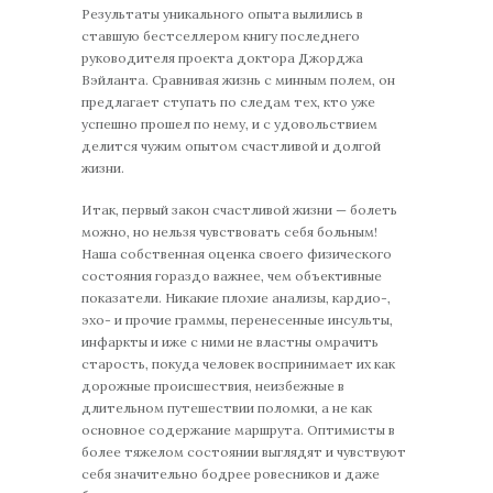
Результаты уникального опыта вылились в
ставшую бестселлером книгу последнего
руководителя проекта доктора Джорджа
Вэйланта. Сравнивая жизнь с минным полем, он
предлагает ступать по следам тех, кто уже
успешно прошел по нему, и с удовольствием
делится чужим опытом счастливой и долгой
жизни.
Итак, первый закон счастливой жизни — болеть
можно, но нельзя чувствовать себя больным!
Наша собственная оценка своего физического
состояния гораздо важнее, чем объективные
показатели. Никакие плохие анализы, кардио-,
эхо- и прочие граммы, перенесенные инсульты,
инфаркты и иже с ними не властны омрачить
старость, покуда человек воспринимает их как
дорожные происшествия, неизбежные в
длительном путешествии поломки, а не как
основное содержание маршрута. Оптимисты в
более тяжелом состоянии выглядят и чувствуют
себя значительно бодрее ровесников и даже