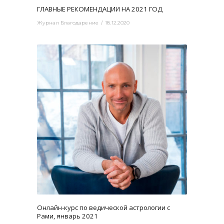
ГЛАВНЫЕ РЕКОМЕНДАЦИИ НА 2021 ГОД
Журнал Благодарение
18.12.2020
3465
0
Онлайн-курс по ведической астрологии с
Рами, январь 2021