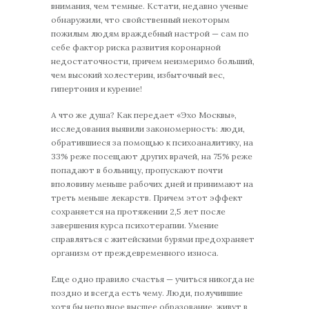
внимания, чем темные. Кстати, недавно ученые
обнаружили, что свойственный некоторым
пожилым людям враждебный настрой — сам по
себе фактор риска развития коронарной
недостаточности, причем неизмеримо больший,
чем высокий холестерин, избыточный вес,
гипертония и курение!
А что же душа? Как передает «Эхо Москвы»,
исследования выявили закономерность: люди,
обратившиеся за помощью к психоаналитику, на
33% реже посещают других врачей, на 75% реже
попадают в больницу, пропускают почти
вполовину меньше рабочих дней и принимают на
треть меньше лекарств. Причем этот эффект
сохраняется на протяжении 2,5 лет после
завершения курса психотерапии. Умение
справляться с житейскими бурями предохраняет
организм от преждевременного износа.
Еще одно правило счастья — учиться никогда не
поздно и всегда есть чему. Люди, получившие
хотя бы неполное высшее образование, живут в